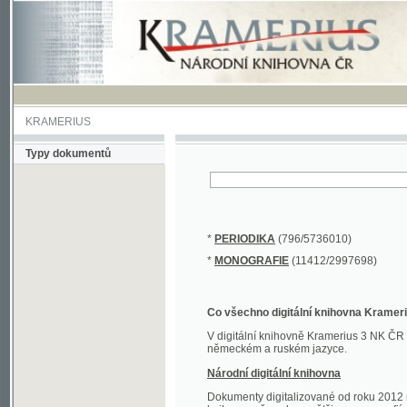
KRAMERIUS
Typy dokumentů
*
PERIODIKA
(796/5736010)
*
MONOGRAFIE
(11412/2997698)
Co všechno digitální knihovna Kramerius obs
V digitální knihovně Kramerius 3 NK ČR najdete 
německém a ruském jazyce.
Národní digitální knihovna
Dokumenty digitalizované od roku 2012 nalezne
knihovny převedena většina monografií. Převedené
Novější digitalizace nale