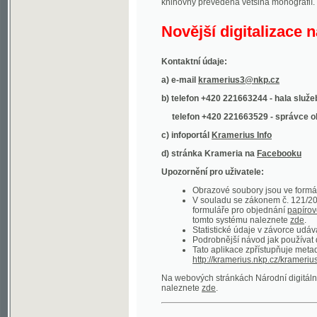
Kontaktní údaje:
a) e-mail
kramerius3@nkp.cz
b) telefon +420 221663244 - hala služeb
(inform
telefon +420 221663529 - správce obsahu
(
c) infoportál
Kramerius Info
d) stránka Krameria na
Facebooku
Upozornění pro uživatele:
Obrazové soubory jsou ve formátu DjVu, p
V souladu se zákonem č. 121/2000 Sb. (
formuláře pro objednání
papírové kopie
.
tomto systému naleznete
zde
.
Statistické údaje v závorce udávají počet t
Podrobnější návod jak používat digitáln
Tato aplikace zpřístupňuje metadata po
http://kramerius.nkp.cz/kramerius/oai
.
Na webových stránkách Národní digitální knihov
naleznete
zde
.
Ukázky zdigitalizovaných dokumentů:
Národní listy