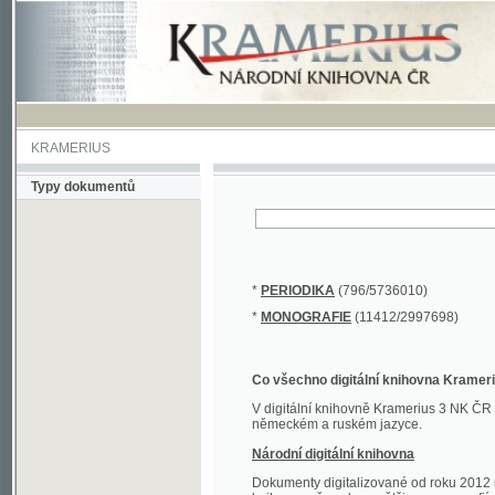
KRAMERIUS
Typy dokumentů
*
PERIODIKA
(796/5736010)
*
MONOGRAFIE
(11412/2997698)
Co všechno digitální knihovna Kramerius obs
V digitální knihovně Kramerius 3 NK ČR najdete 
německém a ruském jazyce.
Národní digitální knihovna
Dokumenty digitalizované od roku 2012 nalezne
knihovny převedena většina monografií. Převedené
Novější digitalizace nale