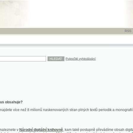
RSS
-
TISK
-
NÁP
Pokročilé vyhledávání
ahuje?
více než 8 milionů naskenovaných stran plných textů periodik a monografií. Vedle dokume
te v
Národní digitální knihovně
, kam také postupně převádíme obsah digitální knihovny Kra
y jsou k dispozici ve vyšší kvalitě a bez nutnosti instalace plug-inu pro DjVu.
znete na
ndk.cz