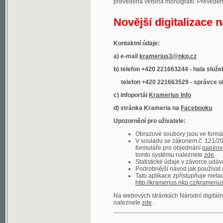
Kontaktní údaje:
a) e-mail
kramerius3@nkp.cz
b) telefon +420 221663244 - hala služeb
(inform
telefon +420 221663529 - správce obsahu
(
c) infoportál
Kramerius Info
d) stránka Krameria na
Facebooku
Upozornění pro uživatele:
Obrazové soubory jsou ve formátu DjVu, p
V souladu se zákonem č. 121/2000 Sb. (
formuláře pro objednání
papírové kopie
.
tomto systému naleznete
zde
.
Statistické údaje v závorce udávají počet t
Podrobnější návod jak používat digitáln
Tato aplikace zpřístupňuje metadata po
http://kramerius.nkp.cz/kramerius/oai
.
Na webových stránkách Národní digitální knihov
naleznete
zde
.
Ukázky zdigitalizovaných dokumentů:
Národní listy