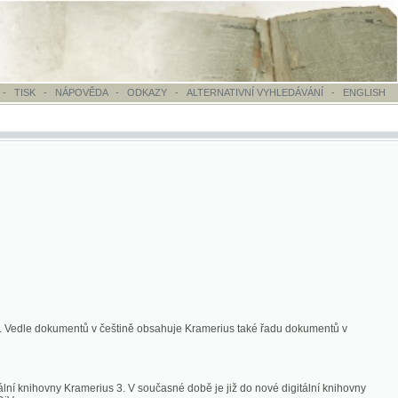
OVĚDA
-
ODKAZY
-
ALTERNATIVNÍ VYHLEDÁVÁNÍ
-
ENGLISH
ntů v češtině obsahuje Kramerius také řadu dokumentů v
merius 3. V současné době je již do nové digitální knihovny