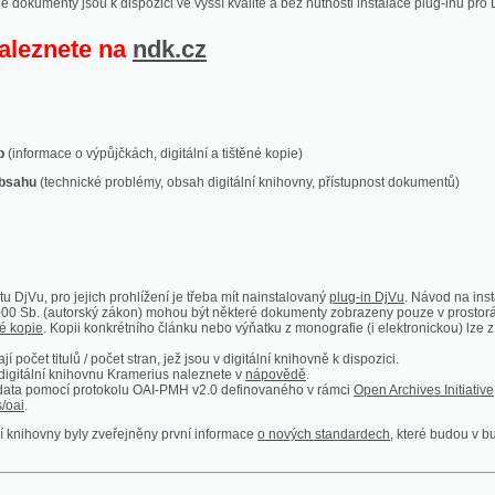
ace o výpůjčkách, digitální a tištěné kopie)
technické problémy, obsah digitální knihovny, přístupnost dokumentů)
ro jejich prohlížení je třeba mít nainstalovaný
plug-in DjVu
. Návod na instalaci naleznete
autorský zákon) mohou být některé dokumenty zobrazeny pouze v prostorách Národní kniho
 Kopii konkrétního článku nebo výňatku z monografie (i elektronickou) lze získat prostřed
itulů / počet stran, jež jsou v digitální knihovně k dispozici.
í knihovnu Kramerius naleznete v
nápovědě
.
mocí protokolu OAI-PMH v2.0 definovaného v rámci
Open Archives Initiative
. Implementace p
ny byly zveřejněny první informace
o nových standardech
, které budou v budoucnu využíván
Humoristické listy
Světozor
Smrt nesem