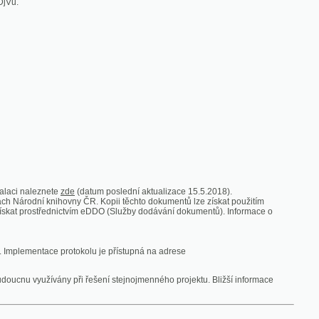
zde
(datum poslední aktualizace 15.5.2018).
vny ČR. Kopii těchto dokumentů lze získat použitím
nictvím eDDO (Služby dodávání dokumentů). Informace o
rotokolu je přístupná na adrese
y při řešení stejnojmenného projektu. Bližší informace
 ze vsi
V zajetí australských lidojedův