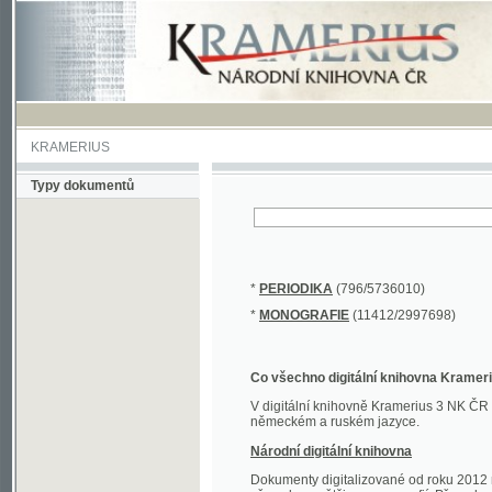
KRAMERIUS
Typy dokumentů
*
PERIODIKA
(796/5736010)
*
MONOGRAFIE
(11412/2997698)
Co všechno digitální knihovna Kramerius obs
V digitální knihovně Kramerius 3 NK ČR najdete 
německém a ruském jazyce.
Národní digitální knihovna
Dokumenty digitalizované od roku 2012 nalezne
převedena většina monografií. Převedené dokument
Novější digitalizace nale