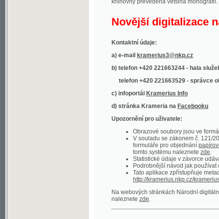
Kontaktní údaje:
a) e-mail
kramerius3@nkp.cz
b) telefon +420 221663244 - hala služeb
(inform
telefon +420 221663529 - správce obsahu
(
c) infoportál
Kramerius Info
d) stránka Krameria na
Facebooku
Upozornění pro uživatele:
Obrazové soubory jsou ve formátu DjVu, p
V souladu se zákonem č. 121/2000 Sb. (
formuláře pro objednání
papírové kopie
.
tomto systému naleznete
zde
.
Statistické údaje v závorce udávají počet t
Podrobnější návod jak používat digitáln
Tato aplikace zpřístupňuje metadata po
http://kramerius.nkp.cz/kramerius/oai
.
Na webových stránkách Národní digitální knihov
naleznete
zde
.
Ukázky zdigitalizovaných dokumentů:
Národní listy