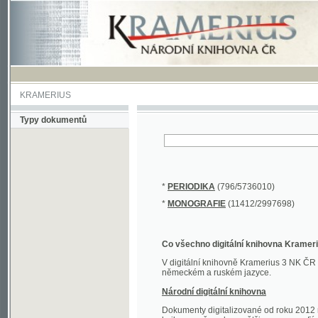
KRAMERIUS
Typy dokumentů
*
PERIODIKA
(796/5736010)
*
MONOGRAFIE
(11412/2997698)
Co všechno digitální knihovna Kramerius obs
V digitální knihovně Kramerius 3 NK ČR najdete 
německém a ruském jazyce.
Národní digitální knihovna
Dokumenty digitalizované od roku 2012 nalezne
knihovny převedena většina monografií. Převedené
Novější digitalizace nale