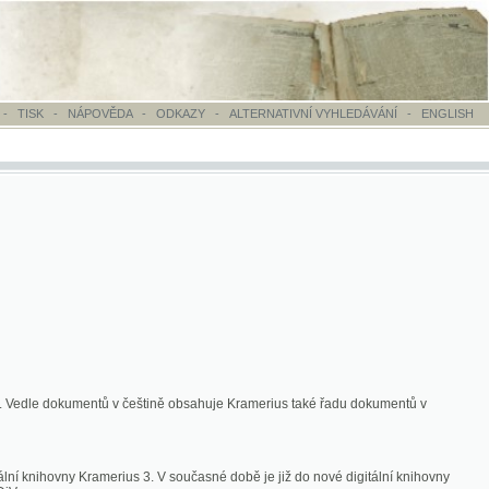
OVĚDA
-
ODKAZY
-
ALTERNATIVNÍ VYHLEDÁVÁNÍ
-
ENGLISH
ntů v češtině obsahuje Kramerius také řadu dokumentů v
merius 3. V současné době je již do nové digitální knihovny