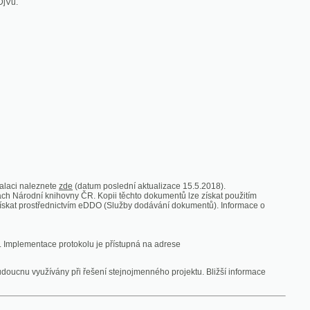
zde
(datum poslední aktualizace 15.5.2018).
vny ČR. Kopii těchto dokumentů lze získat použitím
nictvím eDDO (Služby dodávání dokumentů). Informace o
rotokolu je přístupná na adrese
y při řešení stejnojmenného projektu. Bližší informace
 ze vsi
V zajetí australských lidojedův