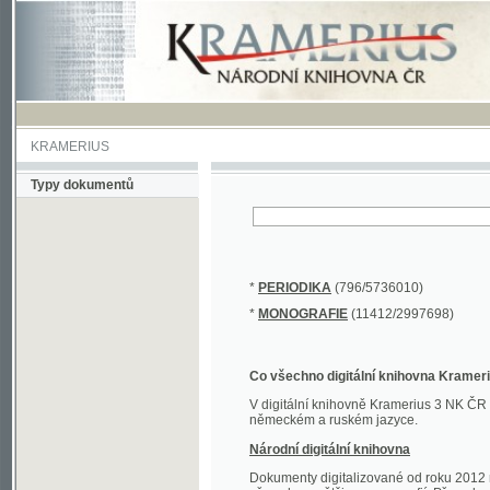
KRAMERIUS
Typy dokumentů
*
PERIODIKA
(796/5736010)
*
MONOGRAFIE
(11412/2997698)
Co všechno digitální knihovna Kramerius obs
V digitální knihovně Kramerius 3 NK ČR najdete 
německém a ruském jazyce.
Národní digitální knihovna
Dokumenty digitalizované od roku 2012 nalezne
převedena většina monografií. Převedené dokument
Novější digitalizace nale