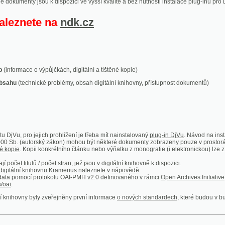
ace o výpůjčkách, digitální a tištěné kopie)
technické problémy, obsah digitální knihovny, přístupnost dokumentů)
ro jejich prohlížení je třeba mít nainstalovaný
plug-in DjVu
. Návod na instalaci naleznete
autorský zákon) mohou být některé dokumenty zobrazeny pouze v prostorách Národní kniho
 Kopii konkrétního článku nebo výňatku z monografie (i elektronickou) lze získat prostřed
itulů / počet stran, jež jsou v digitální knihovně k dispozici.
í knihovnu Kramerius naleznete v
nápovědě
.
mocí protokolu OAI-PMH v2.0 definovaného v rámci
Open Archives Initiative
. Implementace p
ny byly zveřejněny první informace
o nových standardech
, které budou v budoucnu využíván
Humoristické listy
Světozor
Smrt nesem