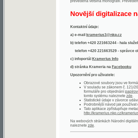
Kontaktní údaje:
a) e-mail
kramerius3@nkp.cz
b) telefon +420 221663244 - hala služeb
(inform
telefon +420 221663529 - správce obsahu
(
c) infoportál
Kramerius Info
d) stránka Krameria na
Facebooku
Upozornění pro uživatele:
Obrazové soubory jsou ve formátu DjVu, p
V souladu se zákonem č. 121/2000 Sb. (
formuláře pro objednání
papírové kopie
.
tomto systému naleznete
zde
.
Statistické údaje v závorce udávají počet t
Podrobnější návod jak používat digitáln
Tato aplikace zpřístupňuje metadata po
http://kramerius.nkp.cz/kramerius/oai
.
Na webových stránkách Národní digitální knihov
naleznete
zde
.
Ukázky zdigitalizovaných dokumentů:
Národní listy