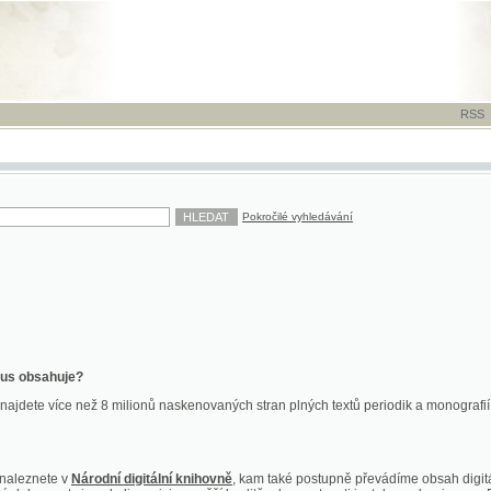
RSS
-
TISK
-
NÁP
Pokročilé vyhledávání
ahuje?
více než 8 milionů naskenovaných stran plných textů periodik a monografií. Vedle dokume
te v
Národní digitální knihovně
, kam také postupně převádíme obsah digitální knihovny Kra
y jsou k dispozici ve vyšší kvalitě a bez nutnosti instalace plug-inu pro DjVu.
znete na
ndk.cz