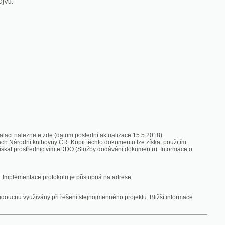
zde
(datum poslední aktualizace 15.5.2018).
vny ČR. Kopii těchto dokumentů lze získat použitím
nictvím eDDO (Služby dodávání dokumentů). Informace o
rotokolu je přístupná na adrese
y při řešení stejnojmenného projektu. Bližší informace
 ze vsi
V zajetí australských lidojedův