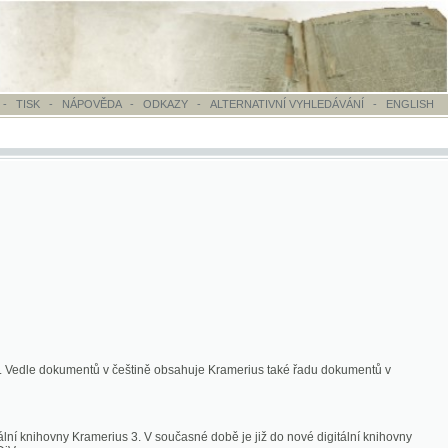
OVĚDA
-
ODKAZY
-
ALTERNATIVNÍ VYHLEDÁVÁNÍ
-
ENGLISH
ntů v češtině obsahuje Kramerius také řadu dokumentů v
merius 3. V současné době je již do nové digitální knihovny