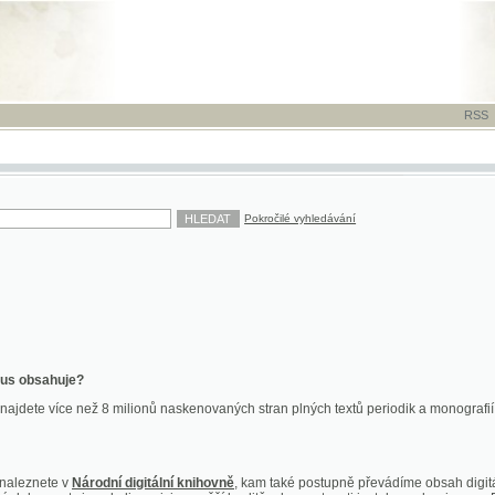
RSS
-
TISK
-
NÁP
Pokročilé vyhledávání
ahuje?
více než 8 milionů naskenovaných stran plných textů periodik a monografií. Vedle dokume
te v
Národní digitální knihovně
, kam také postupně převádíme obsah digitální knihovny Kra
y jsou k dispozici ve vyšší kvalitě a bez nutnosti instalace plug-inu pro DjVu.
znete na
ndk.cz