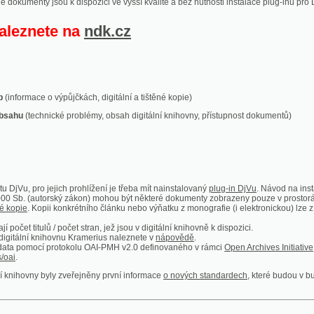
ace o výpůjčkách, digitální a tištěné kopie)
technické problémy, obsah digitální knihovny, přístupnost dokumentů)
ro jejich prohlížení je třeba mít nainstalovaný
plug-in DjVu
. Návod na instalaci naleznete
autorský zákon) mohou být některé dokumenty zobrazeny pouze v prostorách Národní kniho
 Kopii konkrétního článku nebo výňatku z monografie (i elektronickou) lze získat prostřed
itulů / počet stran, jež jsou v digitální knihovně k dispozici.
í knihovnu Kramerius naleznete v
nápovědě
.
mocí protokolu OAI-PMH v2.0 definovaného v rámci
Open Archives Initiative
. Implementace p
ny byly zveřejněny první informace
o nových standardech
, které budou v budoucnu využíván
Humoristické listy
Světozor
Smrt nesem