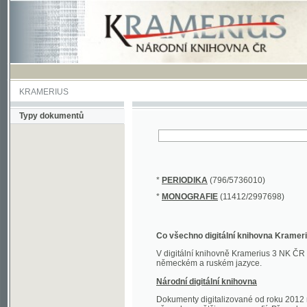
KRAMERIUS
Typy dokumentů
*
PERIODIKA
(796/5736010)
*
MONOGRAFIE
(11412/2997698)
Co všechno digitální knihovna Kramerius obs
V digitální knihovně Kramerius 3 NK ČR najdete 
německém a ruském jazyce.
Národní digitální knihovna
Dokumenty digitalizované od roku 2012 nalezne
převedena většina monografií. Převedené dokument
Novější digitalizace nale