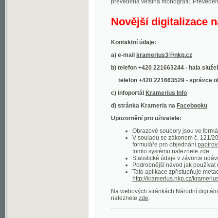
Kontaktní údaje:
a) e-mail
kramerius3@nkp.cz
b) telefon +420 221663244 - hala služeb
(inform
telefon +420 221663529 - správce obsahu
(
c) infoportál
Kramerius Info
d) stránka Krameria na
Facebooku
Upozornění pro uživatele:
Obrazové soubory jsou ve formátu DjVu, p
V souladu se zákonem č. 121/2000 Sb. (
formuláře pro objednání
papírové kopie
.
tomto systému naleznete
zde
.
Statistické údaje v závorce udávají počet t
Podrobnější návod jak používat digitáln
Tato aplikace zpřístupňuje metadata po
http://kramerius.nkp.cz/kramerius/oai
.
Na webových stránkách Národní digitální knihov
naleznete
zde
.
Ukázky zdigitalizovaných dokumentů:
Národní listy