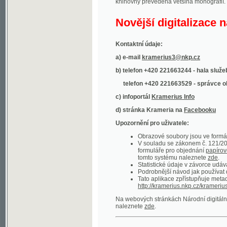
Kontaktní údaje:
a) e-mail
kramerius3@nkp.cz
b) telefon +420 221663244 - hala služeb
(inform
telefon +420 221663529 - správce obsahu
(
c) infoportál
Kramerius Info
d) stránka Krameria na
Facebooku
Upozornění pro uživatele:
Obrazové soubory jsou ve formátu DjVu, p
V souladu se zákonem č. 121/2000 Sb. (
formuláře pro objednání
papírové kopie
.
tomto systému naleznete
zde
.
Statistické údaje v závorce udávají počet t
Podrobnější návod jak používat digitáln
Tato aplikace zpřístupňuje metadata po
http://kramerius.nkp.cz/kramerius/oai
.
Na webových stránkách Národní digitální knihov
naleznete
zde
.
Ukázky zdigitalizovaných dokumentů:
Národní listy