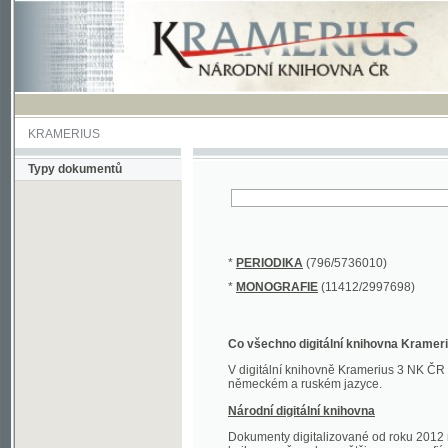
KRAMERIUS
Typy dokumentů
*
PERIODIKA
(796/5736010)
*
MONOGRAFIE
(11412/2997698)
Co všechno digitální knihovna Kramerius obs
V digitální knihovně Kramerius 3 NK ČR najdete 
německém a ruském jazyce.
Národní digitální knihovna
Dokumenty digitalizované od roku 2012 nalezne
knihovny převedena většina monografií. Převedené
Novější digitalizace nale