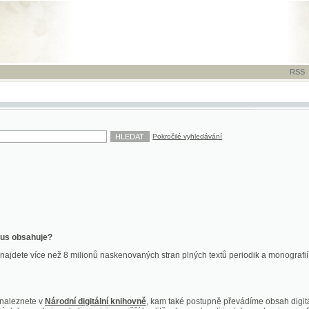
RSS
-
TISK
-
NÁP
Pokročilé vyhledávání
ahuje?
více než 8 milionů naskenovaných stran plných textů periodik a monografií. Vedle dokume
te v
Národní digitální knihovně
, kam také postupně převádíme obsah digitální knihovny Kra
y jsou k dispozici ve vyšší kvalitě a bez nutnosti instalace plug-inu pro DjVu.
znete na
ndk.cz