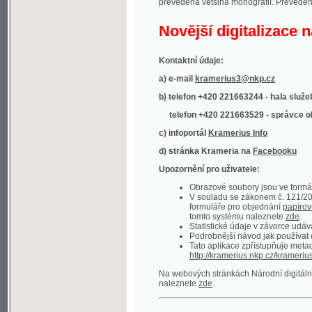
Kontaktní údaje:
a) e-mail
kramerius3@nkp.cz
b) telefon +420 221663244 - hala služeb
(inform
telefon +420 221663529 - správce obsahu
(
c) infoportál
Kramerius Info
d) stránka Krameria na
Facebooku
Upozornění pro uživatele:
Obrazové soubory jsou ve formátu DjVu, p
V souladu se zákonem č. 121/2000 Sb. (
formuláře pro objednání
papírové kopie
.
tomto systému naleznete
zde
.
Statistické údaje v závorce udávají počet t
Podrobnější návod jak používat digitáln
Tato aplikace zpřístupňuje metadata po
http://kramerius.nkp.cz/kramerius/oai
.
Na webových stránkách Národní digitální knihov
naleznete
zde
.
Ukázky zdigitalizovaných dokumentů:
Národní listy