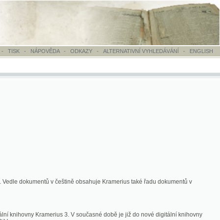
OVĚDA
-
ODKAZY
-
ALTERNATIVNÍ VYHLEDÁVÁNÍ
-
ENGLISH
ntů v češtině obsahuje Kramerius také řadu dokumentů v
merius 3. V současné době je již do nové digitální knihovny