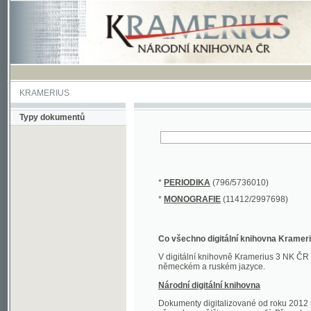
KRAMERIUS
Typy dokumentů
*
PERIODIKA
(796/5736010)
*
MONOGRAFIE
(11412/2997698)
Co všechno digitální knihovna Kramerius obs
V digitální knihovně Kramerius 3 NK ČR najdete 
německém a ruském jazyce.
Národní digitální knihovna
Dokumenty digitalizované od roku 2012 nalezne
převedena většina monografií. Převedené dokument
Novější digitalizace nale