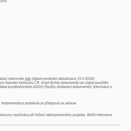
zde
(datum poslední aktualizace 15.5.2018).
vny ČR. Kopii těchto dokumentů lze získat použitím
nictvím eDDO (Služby dodávání dokumentů). Informace o
rotokolu je přístupná na adrese
y při řešení stejnojmenného projektu. Bližší informace
 ze vsi
V zajetí australských lidojedův