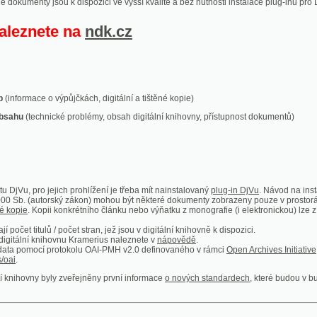
ace o výpůjčkách, digitální a tištěné kopie)
technické problémy, obsah digitální knihovny, přístupnost dokumentů)
ro jejich prohlížení je třeba mít nainstalovaný
plug-in DjVu
. Návod na instalaci naleznete
autorský zákon) mohou být některé dokumenty zobrazeny pouze v prostorách Národní kniho
 Kopii konkrétního článku nebo výňatku z monografie (i elektronickou) lze získat prostřed
itulů / počet stran, jež jsou v digitální knihovně k dispozici.
í knihovnu Kramerius naleznete v
nápovědě
.
mocí protokolu OAI-PMH v2.0 definovaného v rámci
Open Archives Initiative
. Implementace p
ny byly zveřejněny první informace
o nových standardech
, které budou v budoucnu využíván
Humoristické listy
Světozor
Smrt nesem