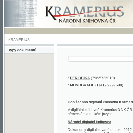
KRAMERIUS
Typy dokumentů
*
PERIODIKA
(796/5736010)
*
MONOGRAFIE
(11412/2997698)
Co všechno digitální knihovna Kramerius obs
V digitální knihovně Kramerius 3 NK ČR najdete 
německém a ruském jazyce.
Národní digitální knihovna
Dokumenty digitalizované od roku 2012 nalezne
knihovny převedena většina monografií. Převedené
Novější digitalizace nale