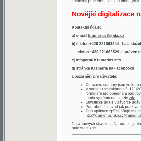
Kontaktní údaje:
a) e-mail
kramerius3@nkp.cz
b) telefon +420 221663244 - hala služeb
(inform
telefon +420 221663529 - správce obsahu
(
c) infoportál
Kramerius Info
d) stránka Krameria na
Facebooku
Upozornění pro uživatele:
Obrazové soubory jsou ve formátu DjVu, p
V souladu se zákonem č. 121/2000 Sb. (
formuláře pro objednání
papírové kopie
.
tomto systému naleznete
zde
.
Statistické údaje v závorce udávají počet t
Podrobnější návod jak používat digitáln
Tato aplikace zpřístupňuje metadata po
http://kramerius.nkp.cz/kramerius/oai
.
Na webových stránkách Národní digitální knihov
naleznete
zde
.
Ukázky zdigitalizovaných dokumentů:
Národní listy