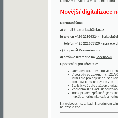
Kontaktní údaje:
a) e-mail
kramerius3@nkp.cz
b) telefon +420 221663244 - hala služeb
(inform
telefon +420 221663529 - správce obsahu
(
c) infoportál
Kramerius Info
d) stránka Krameria na
Facebooku
Upozornění pro uživatele:
Obrazové soubory jsou ve formátu DjVu, p
V souladu se zákonem č. 121/2000 Sb. (
formuláře pro objednání
papírové kopie
.
tomto systému naleznete
zde
.
Statistické údaje v závorce udávají počet t
Podrobnější návod jak používat digitáln
Tato aplikace zpřístupňuje metadata po
http://kramerius.nkp.cz/kramerius/oai
.
Na webových stránkách Národní digitální knihov
naleznete
zde
.
Ukázky zdigitalizovaných dokumentů:
Národní listy