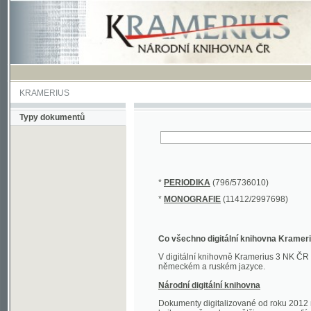
KRAMERIUS
Typy dokumentů
*
PERIODIKA
(796/5736010)
*
MONOGRAFIE
(11412/2997698)
Co všechno digitální knihovna Kramerius obs
V digitální knihovně Kramerius 3 NK ČR najdete 
německém a ruském jazyce.
Národní digitální knihovna
Dokumenty digitalizované od roku 2012 nalezne
knihovny převedena většina monografií. Převedené
Novější digitalizace nale