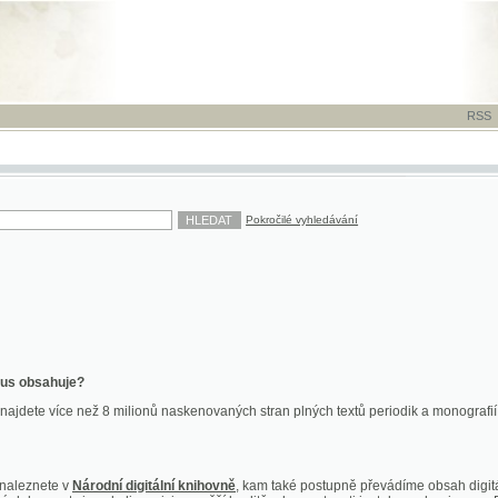
RSS
-
TISK
-
NÁP
Pokročilé vyhledávání
ahuje?
více než 8 milionů naskenovaných stran plných textů periodik a monografií. Vedle dokume
te v
Národní digitální knihovně
, kam také postupně převádíme obsah digitální knihovny Kra
y jsou k dispozici ve vyšší kvalitě a bez nutnosti instalace plug-inu pro DjVu.
znete na
ndk.cz