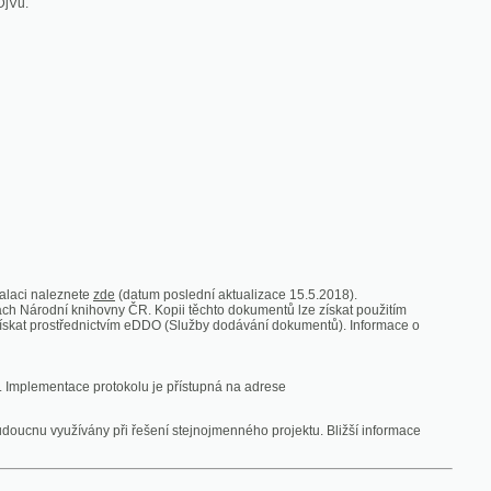
zde
(datum poslední aktualizace 15.5.2018).
vny ČR. Kopii těchto dokumentů lze získat použitím
nictvím eDDO (Služby dodávání dokumentů). Informace o
rotokolu je přístupná na adrese
y při řešení stejnojmenného projektu. Bližší informace
 ze vsi
V zajetí australských lidojedův