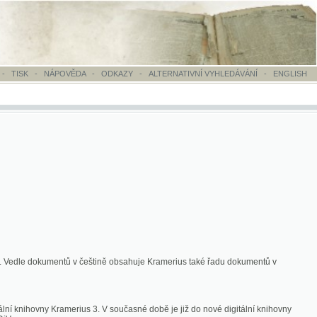
OVĚDA
-
ODKAZY
-
ALTERNATIVNÍ VYHLEDÁVÁNÍ
-
ENGLISH
ntů v češtině obsahuje Kramerius také řadu dokumentů v
merius 3. V současné době je již do nové digitální knihovny