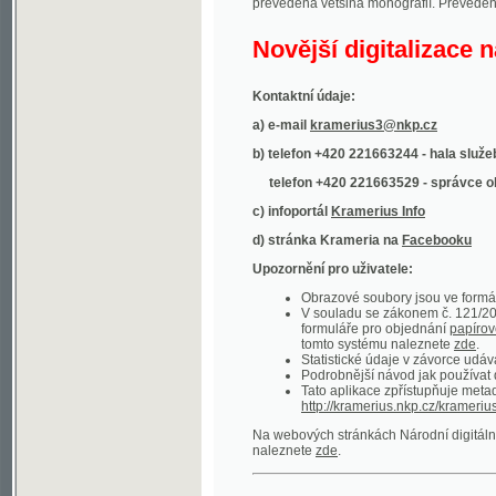
Kontaktní údaje:
a) e-mail
kramerius3@nkp.cz
b) telefon +420 221663244 - hala služeb
(inform
telefon +420 221663529 - správce obsahu
(
c) infoportál
Kramerius Info
d) stránka Krameria na
Facebooku
Upozornění pro uživatele:
Obrazové soubory jsou ve formátu DjVu, p
V souladu se zákonem č. 121/2000 Sb. (
formuláře pro objednání
papírové kopie
.
tomto systému naleznete
zde
.
Statistické údaje v závorce udávají počet t
Podrobnější návod jak používat digitáln
Tato aplikace zpřístupňuje metadata po
http://kramerius.nkp.cz/kramerius/oai
.
Na webových stránkách Národní digitální knihov
naleznete
zde
.
Ukázky zdigitalizovaných dokumentů:
Národní listy