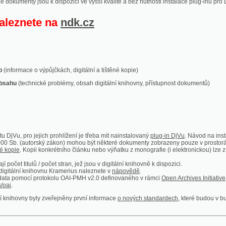
ace o výpůjčkách, digitální a tištěné kopie)
technické problémy, obsah digitální knihovny, přístupnost dokumentů)
ro jejich prohlížení je třeba mít nainstalovaný
plug-in DjVu
. Návod na instalaci naleznete
autorský zákon) mohou být některé dokumenty zobrazeny pouze v prostorách Národní kniho
 Kopii konkrétního článku nebo výňatku z monografie (i elektronickou) lze získat prostřed
itulů / počet stran, jež jsou v digitální knihovně k dispozici.
í knihovnu Kramerius naleznete v
nápovědě
.
mocí protokolu OAI-PMH v2.0 definovaného v rámci
Open Archives Initiative
. Implementace p
ny byly zveřejněny první informace
o nových standardech
, které budou v budoucnu využíván
Humoristické listy
Světozor
Smrt nesem