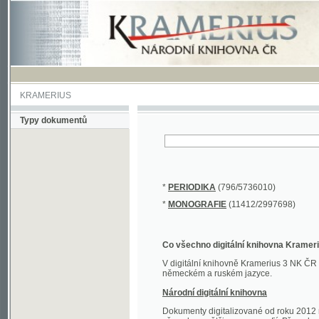
KRAMERIUS
Typy dokumentů
*
PERIODIKA
(796/5736010)
*
MONOGRAFIE
(11412/2997698)
Co všechno digitální knihovna Kramerius obs
V digitální knihovně Kramerius 3 NK ČR najdete 
německém a ruském jazyce.
Národní digitální knihovna
Dokumenty digitalizované od roku 2012 nalezne
převedena většina monografií. Převedené dokument
Novější digitalizace nale