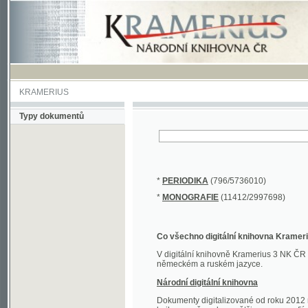
KRAMERIUS
Typy dokumentů
*
PERIODIKA
(796/5736010)
*
MONOGRAFIE
(11412/2997698)
Co všechno digitální knihovna Kramerius obs
V digitální knihovně Kramerius 3 NK ČR najdete 
německém a ruském jazyce.
Národní digitální knihovna
Dokumenty digitalizované od roku 2012 nalezne
knihovny převedena většina monografií. Převedené
Novější digitalizace nale