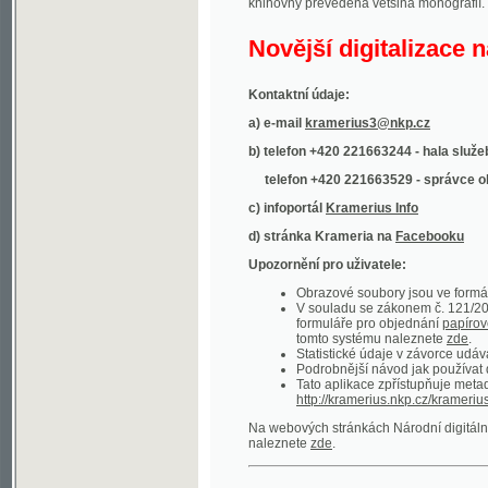
Kontaktní údaje:
a) e-mail
kramerius3@nkp.cz
b) telefon +420 221663244 - hala služeb
(inform
telefon +420 221663529 - správce obsahu
(
c) infoportál
Kramerius Info
d) stránka Krameria na
Facebooku
Upozornění pro uživatele:
Obrazové soubory jsou ve formátu DjVu, p
V souladu se zákonem č. 121/2000 Sb. (
formuláře pro objednání
papírové kopie
.
tomto systému naleznete
zde
.
Statistické údaje v závorce udávají počet t
Podrobnější návod jak používat digitáln
Tato aplikace zpřístupňuje metadata po
http://kramerius.nkp.cz/kramerius/oai
.
Na webových stránkách Národní digitální knihov
naleznete
zde
.
Ukázky zdigitalizovaných dokumentů:
Národní listy