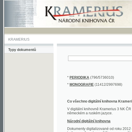
KRAMERIUS
Typy dokumentů
*
PERIODIKA
(796/5736010)
*
MONOGRAFIE
(11412/2997698)
Co všechno digitální knihovna Kramerius obs
V digitální knihovně Kramerius 3 NK ČR najdete 
německém a ruském jazyce.
Národní digitální knihovna
Dokumenty digitalizované od roku 2012 nalezne
knihovny převedena většina monografií. Převedené
Novější digitalizace nale