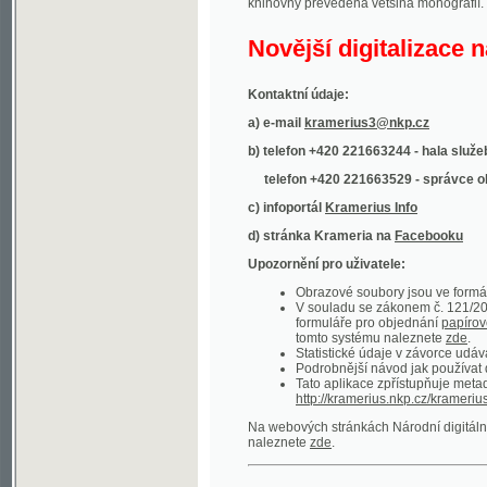
Kontaktní údaje:
a) e-mail
kramerius3@nkp.cz
b) telefon +420 221663244 - hala služeb
(inform
telefon +420 221663529 - správce obsahu
(
c) infoportál
Kramerius Info
d) stránka Krameria na
Facebooku
Upozornění pro uživatele:
Obrazové soubory jsou ve formátu DjVu, p
V souladu se zákonem č. 121/2000 Sb. (
formuláře pro objednání
papírové kopie
.
tomto systému naleznete
zde
.
Statistické údaje v závorce udávají počet t
Podrobnější návod jak používat digitáln
Tato aplikace zpřístupňuje metadata po
http://kramerius.nkp.cz/kramerius/oai
.
Na webových stránkách Národní digitální knihov
naleznete
zde
.
Ukázky zdigitalizovaných dokumentů:
Národní listy