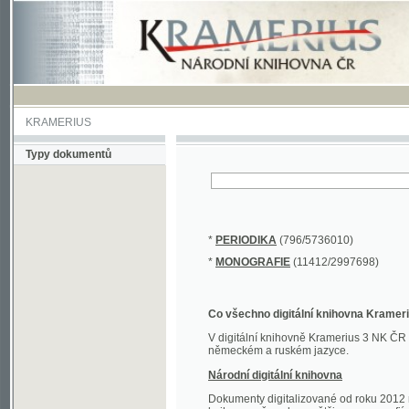
KRAMERIUS
Typy dokumentů
*
PERIODIKA
(796/5736010)
*
MONOGRAFIE
(11412/2997698)
Co všechno digitální knihovna Kramerius obs
V digitální knihovně Kramerius 3 NK ČR najdete 
německém a ruském jazyce.
Národní digitální knihovna
Dokumenty digitalizované od roku 2012 nalezne
knihovny převedena většina monografií. Převedené
Novější digitalizace nale