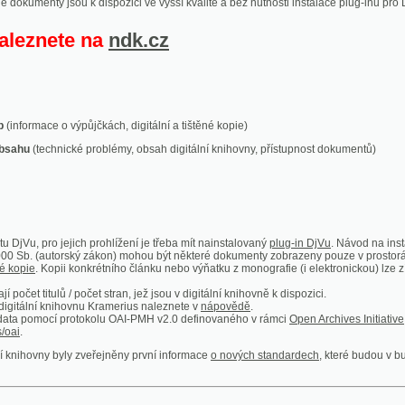
ace o výpůjčkách, digitální a tištěné kopie)
technické problémy, obsah digitální knihovny, přístupnost dokumentů)
ro jejich prohlížení je třeba mít nainstalovaný
plug-in DjVu
. Návod na instalaci naleznete
autorský zákon) mohou být některé dokumenty zobrazeny pouze v prostorách Národní kniho
 Kopii konkrétního článku nebo výňatku z monografie (i elektronickou) lze získat prostřed
itulů / počet stran, jež jsou v digitální knihovně k dispozici.
í knihovnu Kramerius naleznete v
nápovědě
.
mocí protokolu OAI-PMH v2.0 definovaného v rámci
Open Archives Initiative
. Implementace p
ny byly zveřejněny první informace
o nových standardech
, které budou v budoucnu využíván
Humoristické listy
Světozor
Smrt nesem