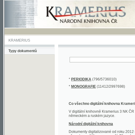
KRAMERIUS
Typy dokumentů
*
PERIODIKA
(796/5736010)
*
MONOGRAFIE
(11412/2997698)
Co všechno digitální knihovna Kramerius obs
V digitální knihovně Kramerius 3 NK ČR najdete 
německém a ruském jazyce.
Národní digitální knihovna
Dokumenty digitalizované od roku 2012 nalezne
převedena většina monografií. Převedené dokument
Novější digitalizace nale