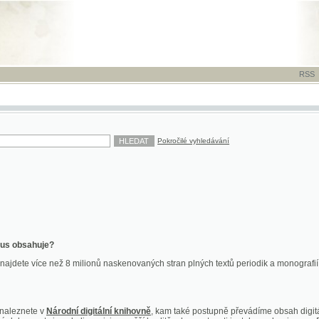
RSS
-
TISK
-
NÁP
Pokročilé vyhledávání
ahuje?
více než 8 milionů naskenovaných stran plných textů periodik a monografií. Vedle dokume
te v
Národní digitální knihovně
, kam také postupně převádíme obsah digitální knihovny Kra
y jsou k dispozici ve vyšší kvalitě a bez nutnosti instalace plug-inu pro DjVu.
znete na
ndk.cz