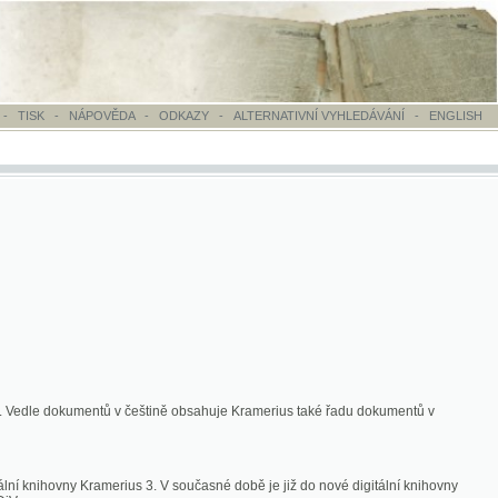
OVĚDA
-
ODKAZY
-
ALTERNATIVNÍ VYHLEDÁVÁNÍ
-
ENGLISH
ntů v češtině obsahuje Kramerius také řadu dokumentů v
merius 3. V současné době je již do nové digitální knihovny