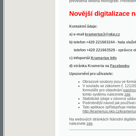
Kontaktní údaje:
a) e-mail
kramerius3@nkp.cz
b) telefon +420 221663244 - hala služeb
(inform
telefon +420 221663529 - správce obsahu
(
c) infoportál
Kramerius Info
d) stránka Krameria na
Facebooku
Upozornění pro uživatele:
Obrazové soubory jsou ve formátu DjVu, p
V souladu se zákonem č. 121/2000 Sb. (
formuláře pro objednání
papírové kopie
.
tomto systému naleznete
zde
.
Statistické údaje v závorce udávají počet t
Podrobnější návod jak používat digitáln
Tato aplikace zpřístupňuje metadata po
http://kramerius.nkp.cz/kramerius/oai
.
Na webových stránkách Národní digitální knihov
naleznete
zde
.
Ukázky zdigitalizovaných dokumentů:
Národní listy