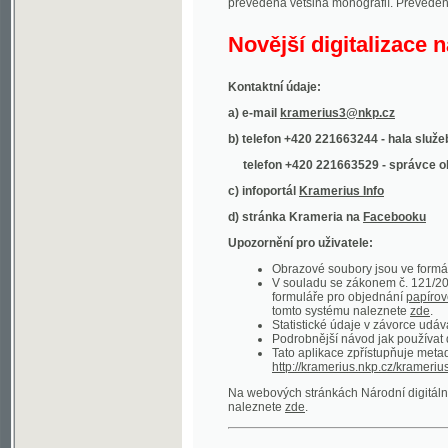
Kontaktní údaje:
a) e-mail
kramerius3@nkp.cz
b) telefon +420 221663244 - hala služeb
(inform
telefon +420 221663529 - správce obsahu
(
c) infoportál
Kramerius Info
d) stránka Krameria na
Facebooku
Upozornění pro uživatele:
Obrazové soubory jsou ve formátu DjVu, p
V souladu se zákonem č. 121/2000 Sb. (
formuláře pro objednání
papírové kopie
.
tomto systému naleznete
zde
.
Statistické údaje v závorce udávají počet t
Podrobnější návod jak používat digitáln
Tato aplikace zpřístupňuje metadata po
http://kramerius.nkp.cz/kramerius/oai
.
Na webových stránkách Národní digitální knihov
naleznete
zde
.
Ukázky zdigitalizovaných dokumentů:
Národní listy