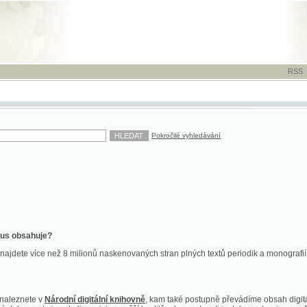
RSS
-
TISK
-
NÁP
Pokročilé vyhledávání
ahuje?
více než 8 milionů naskenovaných stran plných textů periodik a monografií. Vedle dokume
te v
Národní digitální knihovně
, kam také postupně převádíme obsah digitální knihovny Kra
y jsou k dispozici ve vyšší kvalitě a bez nutnosti instalace plug-inu pro DjVu.
znete na
ndk.cz