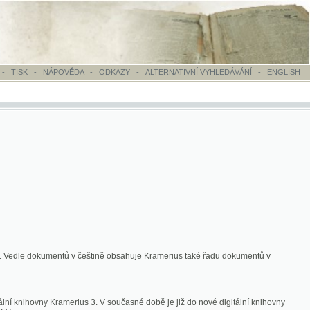
OVĚDA
-
ODKAZY
-
ALTERNATIVNÍ VYHLEDÁVÁNÍ
-
ENGLISH
ntů v češtině obsahuje Kramerius také řadu dokumentů v
merius 3. V současné době je již do nové digitální knihovny