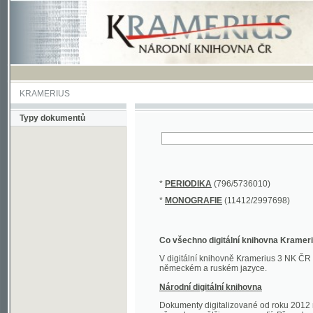
KRAMERIUS
Typy dokumentů
*
PERIODIKA
(796/5736010)
*
MONOGRAFIE
(11412/2997698)
Co všechno digitální knihovna Kramerius obs
V digitální knihovně Kramerius 3 NK ČR najdete 
německém a ruském jazyce.
Národní digitální knihovna
Dokumenty digitalizované od roku 2012 nalezne
převedena většina monografií. Převedené dokument
Novější digitalizace nale