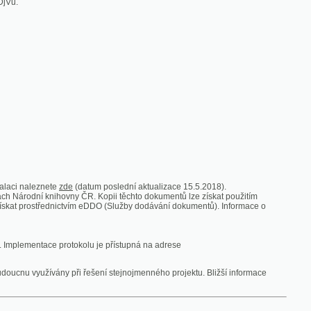
zde
(datum poslední aktualizace 15.5.2018).
vny ČR. Kopii těchto dokumentů lze získat použitím
nictvím eDDO (Služby dodávání dokumentů). Informace o
rotokolu je přístupná na adrese
y při řešení stejnojmenného projektu. Bližší informace
 ze vsi
V zajetí australských lidojedův