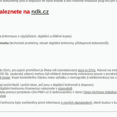
ace o výpůjčkách, digitální a tištěné kopie)
technické problémy, obsah digitální knihovny, přístupnost dokumentů)
ro jejich prohlížení je třeba mít nainstalovaný
plug-in DjVu
. Návod na instalaci naleznete
autorský zákon) mohou být některé dokumenty zobrazeny pouze v prostorách Národní kniho
 Kopii konkrétního článku nebo výňatku z monografie (i elektronickou) lze získat prostřed
itulů / počet stran, jež jsou v digitální knihovně k dispozici.
í knihovnu Kramerius naleznete v
nápovědě
.
mocí protokolu OAI-PMH v2.0 definovaného v rámci
Open Archives Initiative
. Implementace p
ny byly zveřejněny první informace
o nových standardech
, které budou v budoucnu využíván
Humoristické listy
Světozor
Smrt nesem