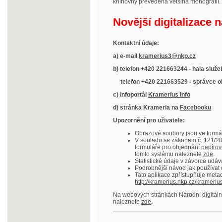
Kontaktní údaje:
a) e-mail
kramerius3@nkp.cz
b) telefon +420 221663244 - hala služeb
(inform
telefon +420 221663529 - správce obsahu
(
c) infoportál
Kramerius Info
d) stránka Krameria na
Facebooku
Upozornění pro uživatele:
Obrazové soubory jsou ve formátu DjVu, p
V souladu se zákonem č. 121/2000 Sb. (
formuláře pro objednání
papírové kopie
.
tomto systému naleznete
zde
.
Statistické údaje v závorce udávají počet t
Podrobnější návod jak používat digitáln
Tato aplikace zpřístupňuje metadata po
http://kramerius.nkp.cz/kramerius/oai
.
Na webových stránkách Národní digitální knihov
naleznete
zde
.
Ukázky zdigitalizovaných dokumentů:
Národní listy