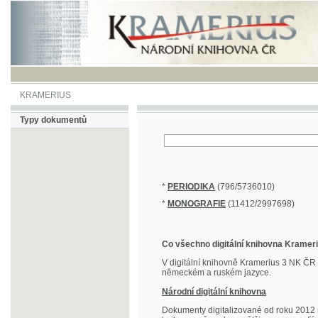
KRAMERIUS
Typy dokumentů
*
PERIODIKA
(796/5736010)
*
MONOGRAFIE
(11412/2997698)
Co všechno digitální knihovna Kramerius obs
V digitální knihovně Kramerius 3 NK ČR najdete 
německém a ruském jazyce.
Národní digitální knihovna
Dokumenty digitalizované od roku 2012 nalezne
knihovny převedena většina monografií. Převedené
Novější digitalizace nale