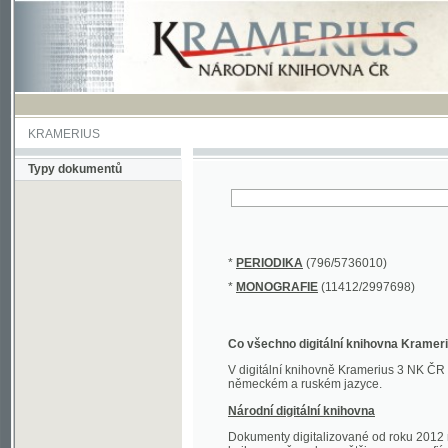
KRAMERIUS
Typy dokumentů
*
PERIODIKA
(796/5736010)
*
MONOGRAFIE
(11412/2997698)
Co všechno digitální knihovna Kramerius obs
V digitální knihovně Kramerius 3 NK ČR najdete 
německém a ruském jazyce.
Národní digitální knihovna
Dokumenty digitalizované od roku 2012 nalezne
knihovny převedena většina monografií. Převedené
Novější digitalizace nale