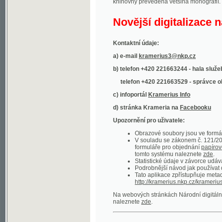
Kontaktní údaje:
a) e-mail
kramerius3@nkp.cz
b) telefon +420 221663244 - hala služeb
(inform
telefon +420 221663529 - správce obsahu
(
c) infoportál
Kramerius Info
d) stránka Krameria na
Facebooku
Upozornění pro uživatele:
Obrazové soubory jsou ve formátu DjVu, p
V souladu se zákonem č. 121/2000 Sb. (
formuláře pro objednání
papírové kopie
.
tomto systému naleznete
zde
.
Statistické údaje v závorce udávají počet t
Podrobnější návod jak používat digitáln
Tato aplikace zpřístupňuje metadata po
http://kramerius.nkp.cz/kramerius/oai
.
Na webových stránkách Národní digitální knihov
naleznete
zde
.
Ukázky zdigitalizovaných dokumentů:
Národní listy