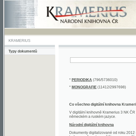
KRAMERIUS
Typy dokumentů
*
PERIODIKA
(796/5736010)
*
MONOGRAFIE
(11412/2997698)
Co všechno digitální knihovna Kramerius obs
V digitální knihovně Kramerius 3 NK ČR najdete 
německém a ruském jazyce.
Národní digitální knihovna
Dokumenty digitalizované od roku 2012 nalezne
knihovny převedena většina monografií. Převedené
Novější digitalizace nale