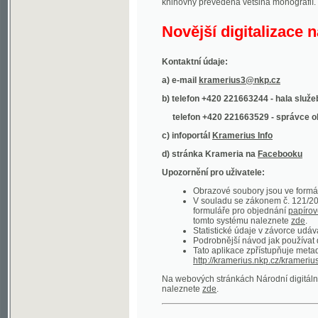
Kontaktní údaje:
a) e-mail
kramerius3@nkp.cz
b) telefon +420 221663244 - hala služeb
(inform
telefon +420 221663529 - správce obsahu
(
c) infoportál
Kramerius Info
d) stránka Krameria na
Facebooku
Upozornění pro uživatele:
Obrazové soubory jsou ve formátu DjVu, p
V souladu se zákonem č. 121/2000 Sb. (
formuláře pro objednání
papírové kopie
.
tomto systému naleznete
zde
.
Statistické údaje v závorce udávají počet t
Podrobnější návod jak používat digitáln
Tato aplikace zpřístupňuje metadata po
http://kramerius.nkp.cz/kramerius/oai
.
Na webových stránkách Národní digitální knihov
naleznete
zde
.
Ukázky zdigitalizovaných dokumentů:
Národní listy