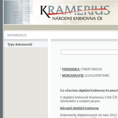
KRAMERIUS
Typy dokumentů
*
PERIODIKA
(796/5736010)
*
MONOGRAFIE
(11412/2997698)
Co všechno digitální knihovna Kramerius obs
V digitální knihovně Kramerius 3 NK ČR najdete 
německém a ruském jazyce.
Národní digitální knihovna
Dokumenty digitalizované od roku 2012 nalezne
knihovny převedena většina monografií. Převedené
Novější digitalizace nale