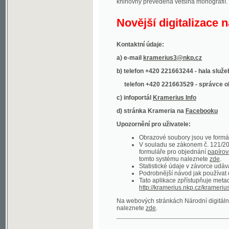
Kontaktní údaje:
a) e-mail
kramerius3@nkp.cz
b) telefon +420 221663244 - hala služeb
(inform
telefon +420 221663529 - správce obsahu
(
c) infoportál
Kramerius Info
d) stránka Krameria na
Facebooku
Upozornění pro uživatele:
Obrazové soubory jsou ve formátu DjVu, p
V souladu se zákonem č. 121/2000 Sb. (
formuláře pro objednání
papírové kopie
.
tomto systému naleznete
zde
.
Statistické údaje v závorce udávají počet t
Podrobnější návod jak používat digitáln
Tato aplikace zpřístupňuje metadata po
http://kramerius.nkp.cz/kramerius/oai
.
Na webových stránkách Národní digitální knihov
naleznete
zde
.
Ukázky zdigitalizovaných dokumentů:
Národní listy