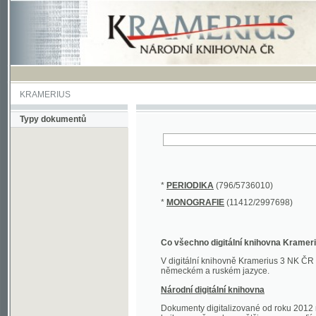
KRAMERIUS
Typy dokumentů
*
PERIODIKA
(796/5736010)
*
MONOGRAFIE
(11412/2997698)
Co všechno digitální knihovna Kramerius obs
V digitální knihovně Kramerius 3 NK ČR najdete 
německém a ruském jazyce.
Národní digitální knihovna
Dokumenty digitalizované od roku 2012 nalezne
knihovny převedena většina monografií. Převedené
Novější digitalizace nale