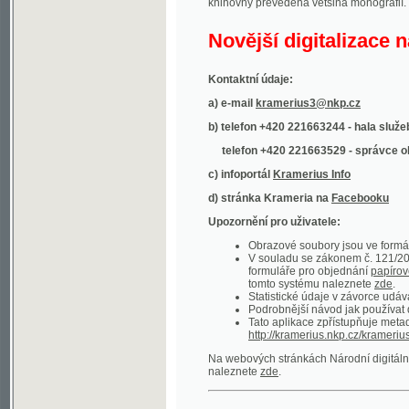
Kontaktní údaje:
a) e-mail
kramerius3@nkp.cz
b) telefon +420 221663244 - hala služeb
(inform
telefon +420 221663529 - správce obsahu
(
c) infoportál
Kramerius Info
d) stránka Krameria na
Facebooku
Upozornění pro uživatele:
Obrazové soubory jsou ve formátu DjVu, p
V souladu se zákonem č. 121/2000 Sb. (
formuláře pro objednání
papírové kopie
.
tomto systému naleznete
zde
.
Statistické údaje v závorce udávají počet t
Podrobnější návod jak používat digitáln
Tato aplikace zpřístupňuje metadata po
http://kramerius.nkp.cz/kramerius/oai
.
Na webových stránkách Národní digitální knihov
naleznete
zde
.
Ukázky zdigitalizovaných dokumentů:
Národní listy