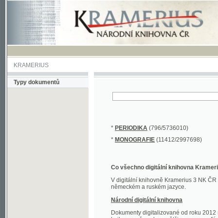
KRAMERIUS
Typy dokumentů
*
PERIODIKA
(796/5736010)
*
MONOGRAFIE
(11412/2997698)
Co všechno digitální knihovna Kramerius obs
V digitální knihovně Kramerius 3 NK ČR najdete 
německém a ruském jazyce.
Národní digitální knihovna
Dokumenty digitalizované od roku 2012 nalezne
knihovny převedena většina monografií. Převedené
Novější digitalizace nale