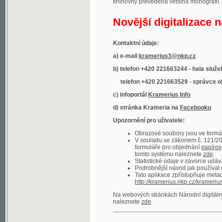
Kontaktní údaje:
a) e-mail
kramerius3@nkp.cz
b) telefon +420 221663244 - hala služeb
(inform
telefon +420 221663529 - správce obsahu
(
c) infoportál
Kramerius Info
d) stránka Krameria na
Facebooku
Upozornění pro uživatele:
Obrazové soubory jsou ve formátu DjVu, p
V souladu se zákonem č. 121/2000 Sb. (
formuláře pro objednání
papírové kopie
.
tomto systému naleznete
zde
.
Statistické údaje v závorce udávají počet t
Podrobnější návod jak používat digitáln
Tato aplikace zpřístupňuje metadata po
http://kramerius.nkp.cz/kramerius/oai
.
Na webových stránkách Národní digitální knihov
naleznete
zde
.
Ukázky zdigitalizovaných dokumentů:
Národní listy