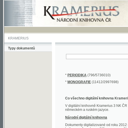
KRAMERIUS
Typy dokumentů
*
PERIODIKA
(796/5736010)
*
MONOGRAFIE
(11412/2997698)
Co všechno digitální knihovna Kramerius obs
V digitální knihovně Kramerius 3 NK ČR najdete 
německém a ruském jazyce.
Národní digitální knihovna
Dokumenty digitalizované od roku 2012 nalezne
knihovny převedena většina monografií. Převedené
Novější digitalizace nale