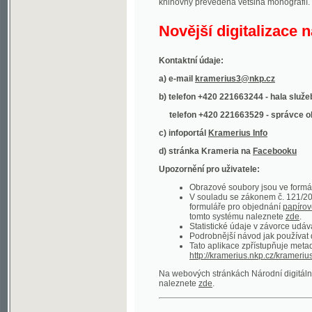
Kontaktní údaje:
a) e-mail
kramerius3@nkp.cz
b) telefon +420 221663244 - hala služeb
(inform
telefon +420 221663529 - správce obsahu
(
c) infoportál
Kramerius Info
d) stránka Krameria na
Facebooku
Upozornění pro uživatele:
Obrazové soubory jsou ve formátu DjVu, p
V souladu se zákonem č. 121/2000 Sb. (
formuláře pro objednání
papírové kopie
.
tomto systému naleznete
zde
.
Statistické údaje v závorce udávají počet t
Podrobnější návod jak používat digitáln
Tato aplikace zpřístupňuje metadata po
http://kramerius.nkp.cz/kramerius/oai
.
Na webových stránkách Národní digitální knihov
naleznete
zde
.
Ukázky zdigitalizovaných dokumentů:
Národní listy