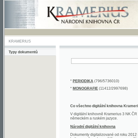
KRAMERIUS
Typy dokumentů
*
PERIODIKA
(796/5736010)
*
MONOGRAFIE
(11412/2997698)
Co všechno digitální knihovna Kramerius obs
V digitální knihovně Kramerius 3 NK ČR najdete 
německém a ruském jazyce.
Národní digitální knihovna
Dokumenty digitalizované od roku 2012 nalezne
knihovny převedena většina monografií. Převedené
Novější digitalizace nale