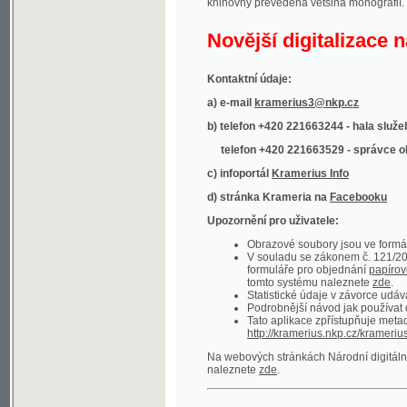
Kontaktní údaje:
a) e-mail
kramerius3@nkp.cz
b) telefon +420 221663244 - hala služeb
(inform
telefon +420 221663529 - správce obsahu
(
c) infoportál
Kramerius Info
d) stránka Krameria na
Facebooku
Upozornění pro uživatele:
Obrazové soubory jsou ve formátu DjVu, p
V souladu se zákonem č. 121/2000 Sb. (
formuláře pro objednání
papírové kopie
.
tomto systému naleznete
zde
.
Statistické údaje v závorce udávají počet t
Podrobnější návod jak používat digitáln
Tato aplikace zpřístupňuje metadata po
http://kramerius.nkp.cz/kramerius/oai
.
Na webových stránkách Národní digitální knihov
naleznete
zde
.
Ukázky zdigitalizovaných dokumentů:
Národní listy