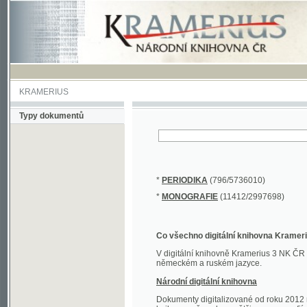
KRAMERIUS
Typy dokumentů
*
PERIODIKA
(796/5736010)
*
MONOGRAFIE
(11412/2997698)
Co všechno digitální knihovna Kramerius obs
V digitální knihovně Kramerius 3 NK ČR najdete 
německém a ruském jazyce.
Národní digitální knihovna
Dokumenty digitalizované od roku 2012 nalezne
knihovny převedena většina monografií. Převedené
Novější digitalizace nale