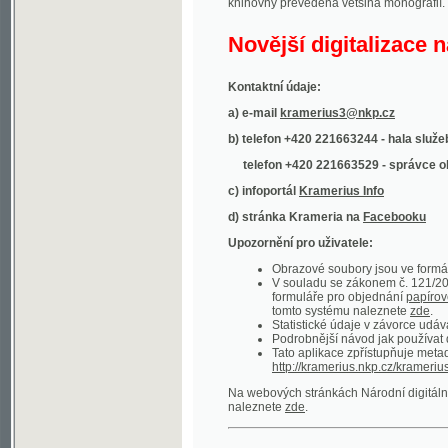
Kontaktní údaje:
a) e-mail
kramerius3@nkp.cz
b) telefon +420 221663244 - hala služeb
(inform
telefon +420 221663529 - správce obsahu
(
c) infoportál
Kramerius Info
d) stránka Krameria na
Facebooku
Upozornění pro uživatele:
Obrazové soubory jsou ve formátu DjVu, p
V souladu se zákonem č. 121/2000 Sb. (
formuláře pro objednání
papírové kopie
.
tomto systému naleznete
zde
.
Statistické údaje v závorce udávají počet t
Podrobnější návod jak používat digitáln
Tato aplikace zpřístupňuje metadata po
http://kramerius.nkp.cz/kramerius/oai
.
Na webových stránkách Národní digitální knihov
naleznete
zde
.
Ukázky zdigitalizovaných dokumentů:
Národní listy