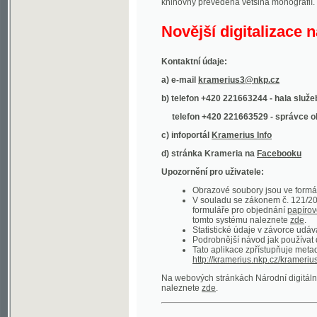
Kontaktní údaje:
a) e-mail
kramerius3@nkp.cz
b) telefon +420 221663244 - hala služeb
(inform
telefon +420 221663529 - správce obsahu
(
c) infoportál
Kramerius Info
d) stránka Krameria na
Facebooku
Upozornění pro uživatele:
Obrazové soubory jsou ve formátu DjVu, p
V souladu se zákonem č. 121/2000 Sb. (
formuláře pro objednání
papírové kopie
.
tomto systému naleznete
zde
.
Statistické údaje v závorce udávají počet t
Podrobnější návod jak používat digitáln
Tato aplikace zpřístupňuje metadata po
http://kramerius.nkp.cz/kramerius/oai
.
Na webových stránkách Národní digitální knihov
naleznete
zde
.
Ukázky zdigitalizovaných dokumentů:
Národní listy