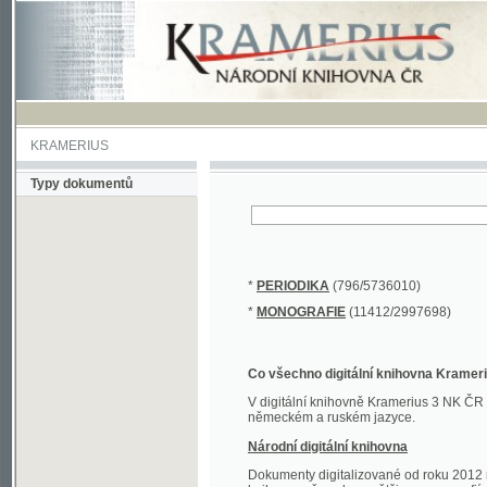
KRAMERIUS
Typy dokumentů
*
PERIODIKA
(796/5736010)
*
MONOGRAFIE
(11412/2997698)
Co všechno digitální knihovna Kramerius obs
V digitální knihovně Kramerius 3 NK ČR najdete 
německém a ruském jazyce.
Národní digitální knihovna
Dokumenty digitalizované od roku 2012 nalezne
knihovny převedena většina monografií. Převedené
Novější digitalizace nale