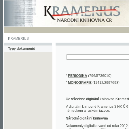
KRAMERIUS
Typy dokumentů
*
PERIODIKA
(796/5736010)
*
MONOGRAFIE
(11412/2997698)
Co všechno digitální knihovna Kramerius obs
V digitální knihovně Kramerius 3 NK ČR najdete 
německém a ruském jazyce.
Národní digitální knihovna
Dokumenty digitalizované od roku 2012 nalezne
knihovny převedena většina monografií. Převedené
Novější digitalizace nale