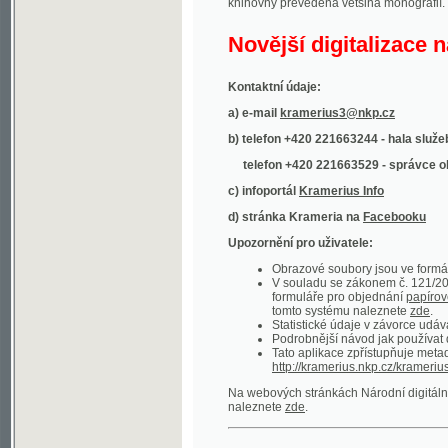
Kontaktní údaje:
a) e-mail
kramerius3@nkp.cz
b) telefon +420 221663244 - hala služeb
(inform
telefon +420 221663529 - správce obsahu
(
c) infoportál
Kramerius Info
d) stránka Krameria na
Facebooku
Upozornění pro uživatele:
Obrazové soubory jsou ve formátu DjVu, p
V souladu se zákonem č. 121/2000 Sb. (
formuláře pro objednání
papírové kopie
.
tomto systému naleznete
zde
.
Statistické údaje v závorce udávají počet t
Podrobnější návod jak používat digitáln
Tato aplikace zpřístupňuje metadata po
http://kramerius.nkp.cz/kramerius/oai
.
Na webových stránkách Národní digitální knihov
naleznete
zde
.
Ukázky zdigitalizovaných dokumentů:
Národní listy