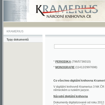
KRAMERIUS
Typy dokumentů
*
PERIODIKA
(796/5736010)
*
MONOGRAFIE
(11412/2997698)
Co všechno digitální knihovna Kramerius obs
V digitální knihovně Kramerius 3 NK ČR najdete 
německém a ruském jazyce.
Národní digitální knihovna
Dokumenty digitalizované od roku 2012 nalezne
knihovny převedena většina monografií. Převedené
Novější digitalizace nale