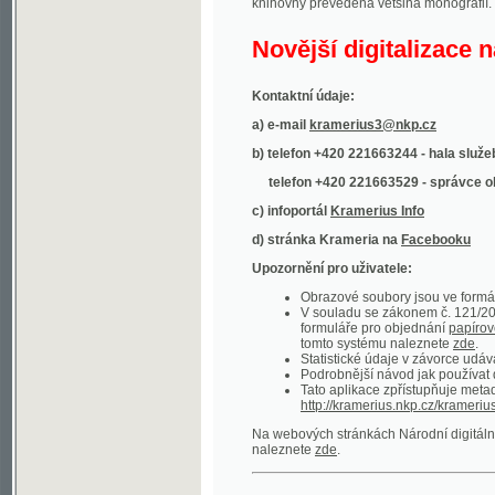
Kontaktní údaje:
a) e-mail
kramerius3@nkp.cz
b) telefon +420 221663244 - hala služeb
(inform
telefon +420 221663529 - správce obsahu
(
c) infoportál
Kramerius Info
d) stránka Krameria na
Facebooku
Upozornění pro uživatele:
Obrazové soubory jsou ve formátu DjVu, p
V souladu se zákonem č. 121/2000 Sb. (
formuláře pro objednání
papírové kopie
.
tomto systému naleznete
zde
.
Statistické údaje v závorce udávají počet t
Podrobnější návod jak používat digitáln
Tato aplikace zpřístupňuje metadata po
http://kramerius.nkp.cz/kramerius/oai
.
Na webových stránkách Národní digitální knihov
naleznete
zde
.
Ukázky zdigitalizovaných dokumentů:
Národní listy