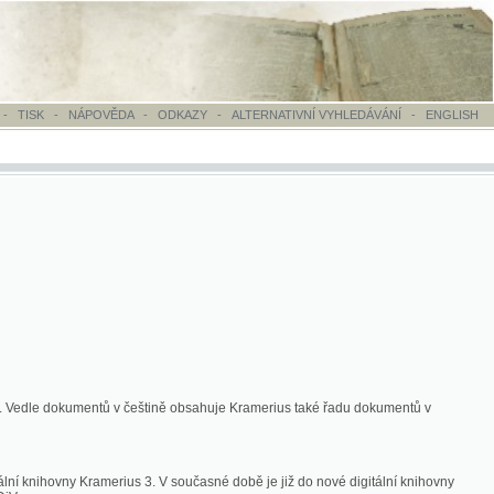
OVĚDA
-
ODKAZY
-
ALTERNATIVNÍ VYHLEDÁVÁNÍ
-
ENGLISH
ntů v češtině obsahuje Kramerius také řadu dokumentů v
merius 3. V současné době je již do nové digitální knihovny