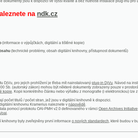
ace o výpůjčkách, digitální a tištěné kopie)
technické problémy, obsah digitální knihovny, přístupnost dokumentů)
ro jejich prohlížení je třeba mít nainstalovaný
plug-in DjVu
. Návod na instalaci naleznete
autorský zákon) mohou být některé dokumenty zobrazeny pouze v prostorách Národní kniho
 Kopii konkrétního článku nebo výňatku z monografie (i elektronickou) lze získat prostřed
itulů / počet stran, jež jsou v digitální knihovně k dispozici.
í knihovnu Kramerius naleznete v
nápovědě
.
mocí protokolu OAI-PMH v2.0 definovaného v rámci
Open Archives Initiative
. Implementace p
ny byly zveřejněny první informace
o nových standardech
, které budou v budoucnu využíván
Humoristické listy
Světozor
Smrt nesem