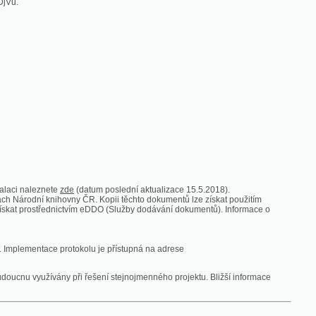
zde
(datum poslední aktualizace 15.5.2018).
vny ČR. Kopii těchto dokumentů lze získat použitím
nictvím eDDO (Služby dodávání dokumentů). Informace o
rotokolu je přístupná na adrese
y při řešení stejnojmenného projektu. Bližší informace
 ze vsi
V zajetí australských lidojedův