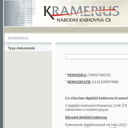
KRAMERIUS
Typy dokumentů
*
PERIODIKA
(796/5736010)
*
MONOGRAFIE
(11412/2997698)
Co všechno digitální knihovna Kramerius obs
V digitální knihovně Kramerius 3 NK ČR najdete 
německém a ruském jazyce.
Národní digitální knihovna
Dokumenty digitalizované od roku 2012 nalezne
převedena většina monografií. Převedené dokument
Novější digitalizace nale