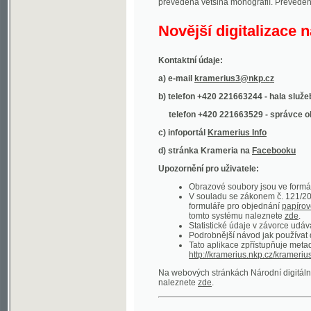
Kontaktní údaje:
a) e-mail
kramerius3@nkp.cz
b) telefon +420 221663244 - hala služeb
(inform
telefon +420 221663529 - správce obsahu
(
c) infoportál
Kramerius Info
d) stránka Krameria na
Facebooku
Upozornění pro uživatele:
Obrazové soubory jsou ve formátu DjVu, p
V souladu se zákonem č. 121/2000 Sb. (
formuláře pro objednání
papírové kopie
.
tomto systému naleznete
zde
.
Statistické údaje v závorce udávají počet t
Podrobnější návod jak používat digitáln
Tato aplikace zpřístupňuje metadata po
http://kramerius.nkp.cz/kramerius/oai
.
Na webových stránkách Národní digitální knihov
naleznete
zde
.
Ukázky zdigitalizovaných dokumentů:
Národní listy