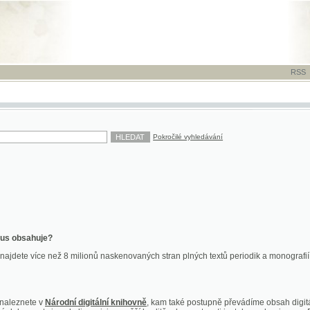
RSS
-
TISK
-
NÁP
Pokročilé vyhledávání
ahuje?
více než 8 milionů naskenovaných stran plných textů periodik a monografií. Vedle dokume
te v
Národní digitální knihovně
, kam také postupně převádíme obsah digitální knihovny Kra
y jsou k dispozici ve vyšší kvalitě a bez nutnosti instalace plug-inu pro DjVu.
znete na
ndk.cz