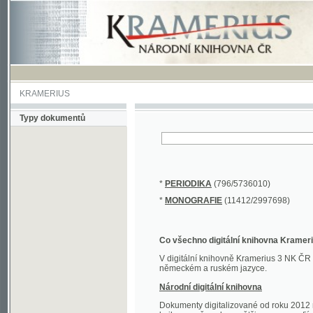
KRAMERIUS
Typy dokumentů
*
PERIODIKA
(796/5736010)
*
MONOGRAFIE
(11412/2997698)
Co všechno digitální knihovna Kramerius obs
V digitální knihovně Kramerius 3 NK ČR najdete 
německém a ruském jazyce.
Národní digitální knihovna
Dokumenty digitalizované od roku 2012 nalezne
knihovny převedena většina monografií. Převedené
Novější digitalizace nale