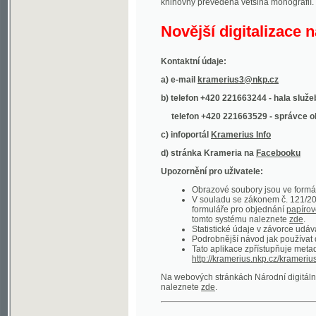
Kontaktní údaje:
a) e-mail
kramerius3@nkp.cz
b) telefon +420 221663244 - hala služeb
(inform
telefon +420 221663529 - správce obsahu
(
c) infoportál
Kramerius Info
d) stránka Krameria na
Facebooku
Upozornění pro uživatele:
Obrazové soubory jsou ve formátu DjVu, p
V souladu se zákonem č. 121/2000 Sb. (
formuláře pro objednání
papírové kopie
.
tomto systému naleznete
zde
.
Statistické údaje v závorce udávají počet t
Podrobnější návod jak používat digitáln
Tato aplikace zpřístupňuje metadata po
http://kramerius.nkp.cz/kramerius/oai
.
Na webových stránkách Národní digitální knihov
naleznete
zde
.
Ukázky zdigitalizovaných dokumentů:
Národní listy