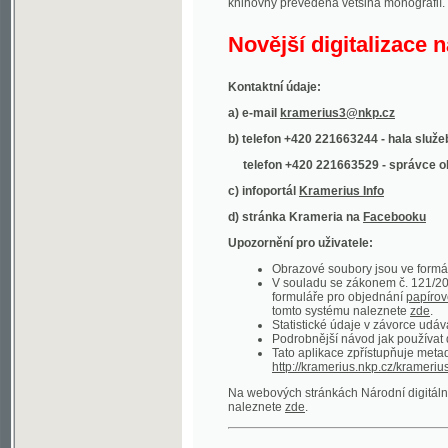
Kontaktní údaje:
a) e-mail
kramerius3@nkp.cz
b) telefon +420 221663244 - hala služeb
(inform
telefon +420 221663529 - správce obsahu
(
c) infoportál
Kramerius Info
d) stránka Krameria na
Facebooku
Upozornění pro uživatele:
Obrazové soubory jsou ve formátu DjVu, p
V souladu se zákonem č. 121/2000 Sb. (
formuláře pro objednání
papírové kopie
.
tomto systému naleznete
zde
.
Statistické údaje v závorce udávají počet t
Podrobnější návod jak používat digitáln
Tato aplikace zpřístupňuje metadata po
http://kramerius.nkp.cz/kramerius/oai
.
Na webových stránkách Národní digitální knihov
naleznete
zde
.
Ukázky zdigitalizovaných dokumentů:
Národní listy