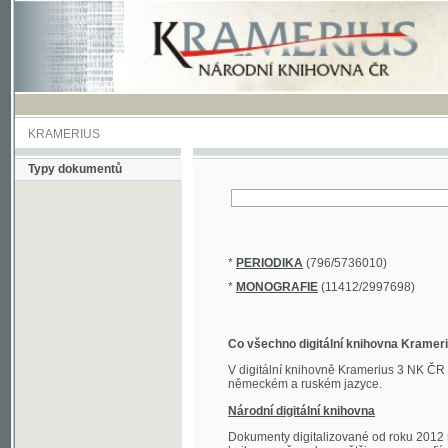
KRAMERIUS
Typy dokumentů
*
PERIODIKA
(796/5736010)
*
MONOGRAFIE
(11412/2997698)
Co všechno digitální knihovna Kramerius obs
V digitální knihovně Kramerius 3 NK ČR najdete 
německém a ruském jazyce.
Národní digitální knihovna
Dokumenty digitalizované od roku 2012 nalezne
knihovny převedena většina monografií. Převedené
Novější digitalizace nale