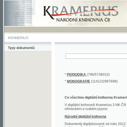
KRAMERIUS
Typy dokumentů
*
PERIODIKA
(796/5736010)
*
MONOGRAFIE
(11412/2997698)
Co všechno digitální knihovna Kramerius obs
V digitální knihovně Kramerius 3 NK ČR najdete 
německém a ruském jazyce.
Národní digitální knihovna
Dokumenty digitalizované od roku 2012 nalezne
knihovny převedena většina monografií. Převedené
Novější digitalizace nale