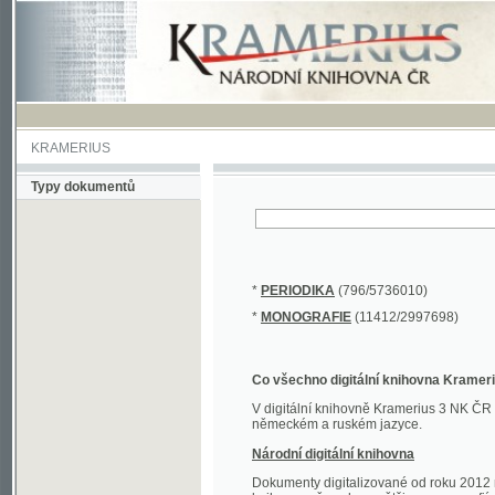
KRAMERIUS
Typy dokumentů
*
PERIODIKA
(796/5736010)
*
MONOGRAFIE
(11412/2997698)
Co všechno digitální knihovna Kramerius obs
V digitální knihovně Kramerius 3 NK ČR najdete 
německém a ruském jazyce.
Národní digitální knihovna
Dokumenty digitalizované od roku 2012 nalezne
knihovny převedena většina monografií. Převedené
Novější digitalizace nale