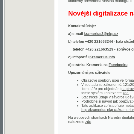
Kontaktní údaje:
a) e-mail
kramerius3@nkp.cz
b) telefon +420 221663244 - hala služeb
(inform
telefon +420 221663529 - správce obsahu
(
c) infoportál
Kramerius Info
d) stránka Krameria na
Facebooku
Upozornění pro uživatele:
Obrazové soubory jsou ve formátu DjVu, p
V souladu se zákonem č. 121/2000 Sb. (
formuláře pro objednání
papírové kopie
.
tomto systému naleznete
zde
.
Statistické údaje v závorce udávají počet t
Podrobnější návod jak používat digitáln
Tato aplikace zpřístupňuje metadata po
http://kramerius.nkp.cz/kramerius/oai
.
Na webových stránkách Národní digitální knihov
naleznete
zde
.
Ukázky zdigitalizovaných dokumentů:
Národní listy