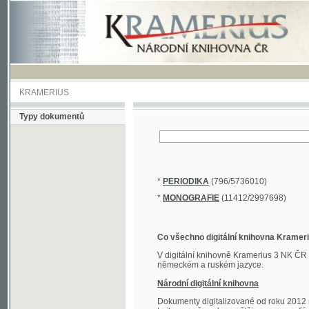
KRAMERIUS
Typy dokumentů
*
PERIODIKA
(796/5736010)
*
MONOGRAFIE
(11412/2997698)
Co všechno digitální knihovna Kramerius obs
V digitální knihovně Kramerius 3 NK ČR najdete 
německém a ruském jazyce.
Národní digitální knihovna
Dokumenty digitalizované od roku 2012 nalezne
knihovny převedena většina monografií. Převedené
Novější digitalizace nale