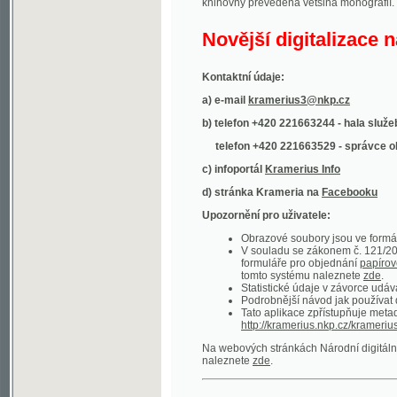
Kontaktní údaje:
a) e-mail
kramerius3@nkp.cz
b) telefon +420 221663244 - hala služeb
(inform
telefon +420 221663529 - správce obsahu
(
c) infoportál
Kramerius Info
d) stránka Krameria na
Facebooku
Upozornění pro uživatele:
Obrazové soubory jsou ve formátu DjVu, p
V souladu se zákonem č. 121/2000 Sb. (
formuláře pro objednání
papírové kopie
.
tomto systému naleznete
zde
.
Statistické údaje v závorce udávají počet t
Podrobnější návod jak používat digitáln
Tato aplikace zpřístupňuje metadata po
http://kramerius.nkp.cz/kramerius/oai
.
Na webových stránkách Národní digitální knihov
naleznete
zde
.
Ukázky zdigitalizovaných dokumentů:
Národní listy