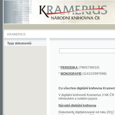
KRAMERIUS
Typy dokumentů
*
PERIODIKA
(796/5736010)
*
MONOGRAFIE
(11412/2997698)
Co všechno digitální knihovna Kramerius obs
V digitální knihovně Kramerius 3 NK ČR najdete 
německém a ruském jazyce.
Národní digitální knihovna
Dokumenty digitalizované od roku 2012 nalezne
knihovny převedena většina monografií. Převedené
Novější digitalizace nale