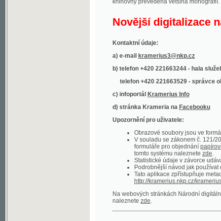
Kontaktní údaje:
a) e-mail
kramerius3@nkp.cz
b) telefon +420 221663244 - hala služeb
(inform
telefon +420 221663529 - správce obsahu
(
c) infoportál
Kramerius Info
d) stránka Krameria na
Facebooku
Upozornění pro uživatele:
Obrazové soubory jsou ve formátu DjVu, p
V souladu se zákonem č. 121/2000 Sb. (
formuláře pro objednání
papírové kopie
.
tomto systému naleznete
zde
.
Statistické údaje v závorce udávají počet t
Podrobnější návod jak používat digitáln
Tato aplikace zpřístupňuje metadata po
http://kramerius.nkp.cz/kramerius/oai
.
Na webových stránkách Národní digitální knihov
naleznete
zde
.
Ukázky zdigitalizovaných dokumentů:
Národní listy