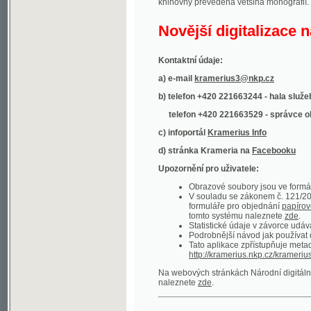
Kontaktní údaje:
a) e-mail
kramerius3@nkp.cz
b) telefon +420 221663244 - hala služeb
(inform
telefon +420 221663529 - správce obsahu
(
c) infoportál
Kramerius Info
d) stránka Krameria na
Facebooku
Upozornění pro uživatele:
Obrazové soubory jsou ve formátu DjVu, p
V souladu se zákonem č. 121/2000 Sb. (
formuláře pro objednání
papírové kopie
.
tomto systému naleznete
zde
.
Statistické údaje v závorce udávají počet t
Podrobnější návod jak používat digitáln
Tato aplikace zpřístupňuje metadata po
http://kramerius.nkp.cz/kramerius/oai
.
Na webových stránkách Národní digitální knihov
naleznete
zde
.
Ukázky zdigitalizovaných dokumentů:
Národní listy