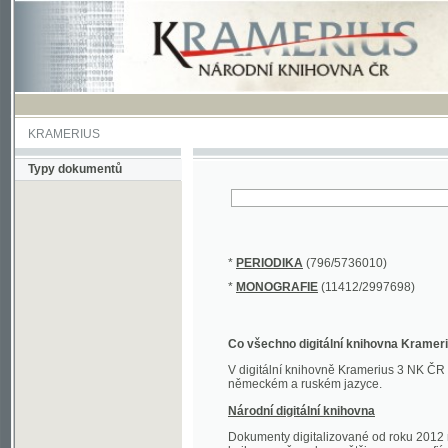
KRAMERIUS
Typy dokumentů
*
PERIODIKA
(796/5736010)
*
MONOGRAFIE
(11412/2997698)
Co všechno digitální knihovna Kramerius obs
V digitální knihovně Kramerius 3 NK ČR najdete 
německém a ruském jazyce.
Národní digitální knihovna
Dokumenty digitalizované od roku 2012 nalezne
knihovny převedena většina monografií. Převedené
Novější digitalizace nale