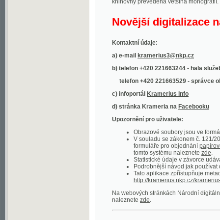
Kontaktní údaje:
a) e-mail
kramerius3@nkp.cz
b) telefon +420 221663244 - hala služeb
(inform
telefon +420 221663529 - správce obsahu
(
c) infoportál
Kramerius Info
d) stránka Krameria na
Facebooku
Upozornění pro uživatele:
Obrazové soubory jsou ve formátu DjVu, p
V souladu se zákonem č. 121/2000 Sb. (
formuláře pro objednání
papírové kopie
.
tomto systému naleznete
zde
.
Statistické údaje v závorce udávají počet t
Podrobnější návod jak používat digitáln
Tato aplikace zpřístupňuje metadata po
http://kramerius.nkp.cz/kramerius/oai
.
Na webových stránkách Národní digitální knihov
naleznete
zde
.
Ukázky zdigitalizovaných dokumentů:
Národní listy