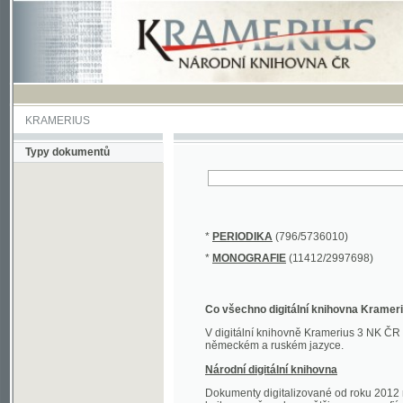
KRAMERIUS
Typy dokumentů
*
PERIODIKA
(796/5736010)
*
MONOGRAFIE
(11412/2997698)
Co všechno digitální knihovna Kramerius obs
V digitální knihovně Kramerius 3 NK ČR najdete 
německém a ruském jazyce.
Národní digitální knihovna
Dokumenty digitalizované od roku 2012 nalezne
knihovny převedena většina monografií. Převedené
Novější digitalizace nale