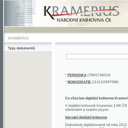
KRAMERIUS
Typy dokumentů
*
PERIODIKA
(796/5736010)
*
MONOGRAFIE
(11412/2997698)
Co všechno digitální knihovna Kramerius obs
V digitální knihovně Kramerius 3 NK ČR najdete 
německém a ruském jazyce.
Národní digitální knihovna
Dokumenty digitalizované od roku 2012 nalezne
knihovny převedena většina monografií. Převedené
Novější digitalizace nale