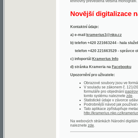
Kontaktní údaje:
a) e-mail
kramerius3@nkp.cz
b) telefon +420 221663244 - hala služeb
(inform
telefon +420 221663529 - správce obsahu
(
c) infoportál
Kramerius Info
d) stránka Krameria na
Facebooku
Upozornění pro uživatele:
Obrazové soubory jsou ve formátu DjVu, p
V souladu se zákonem č. 121/2000 Sb. (
formuláře pro objednání
papírové kopie
.
tomto systému naleznete
zde
.
Statistické údaje v závorce udávají počet t
Podrobnější návod jak používat digitáln
Tato aplikace zpřístupňuje metadata po
http://kramerius.nkp.cz/kramerius/oai
.
Na webových stránkách Národní digitální knihov
naleznete
zde
.
Ukázky zdigitalizovaných dokumentů:
Národní listy