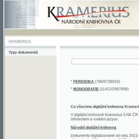
KRAMERIUS
Typy dokumentů
*
PERIODIKA
(796/5736010)
*
MONOGRAFIE
(11412/2997698)
Co všechno digitální knihovna Kramerius obs
V digitální knihovně Kramerius 3 NK ČR najdete 
německém a ruském jazyce.
Národní digitální knihovna
Dokumenty digitalizované od roku 2012 nalezne
převedena většina monografií. Převedené dokument
Novější digitalizace nale