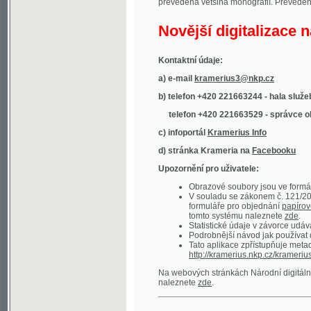
Kontaktní údaje:
a) e-mail
kramerius3@nkp.cz
b) telefon +420 221663244 - hala služeb
(inform
telefon +420 221663529 - správce obsahu
(
c) infoportál
Kramerius Info
d) stránka Krameria na
Facebooku
Upozornění pro uživatele:
Obrazové soubory jsou ve formátu DjVu, p
V souladu se zákonem č. 121/2000 Sb. (
formuláře pro objednání
papírové kopie
.
tomto systému naleznete
zde
.
Statistické údaje v závorce udávají počet t
Podrobnější návod jak používat digitáln
Tato aplikace zpřístupňuje metadata po
http://kramerius.nkp.cz/kramerius/oai
.
Na webových stránkách Národní digitální knihov
naleznete
zde
.
Ukázky zdigitalizovaných dokumentů:
Národní listy