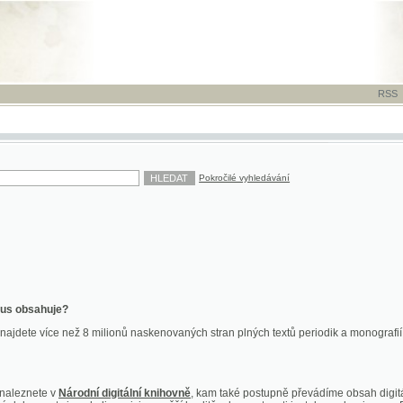
RSS
-
TISK
-
NÁP
Pokročilé vyhledávání
ahuje?
více než 8 milionů naskenovaných stran plných textů periodik a monografií. Vedle dokume
te v
Národní digitální knihovně
, kam také postupně převádíme obsah digitální knihovny Kra
y jsou k dispozici ve vyšší kvalitě a bez nutnosti instalace plug-inu pro DjVu.
znete na
ndk.cz