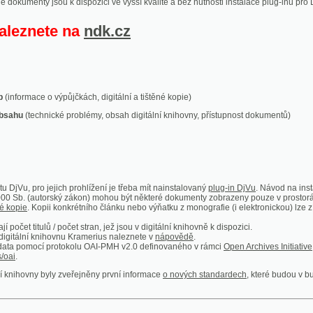
ace o výpůjčkách, digitální a tištěné kopie)
technické problémy, obsah digitální knihovny, přístupnost dokumentů)
ro jejich prohlížení je třeba mít nainstalovaný
plug-in DjVu
. Návod na instalaci naleznete
autorský zákon) mohou být některé dokumenty zobrazeny pouze v prostorách Národní kniho
 Kopii konkrétního článku nebo výňatku z monografie (i elektronickou) lze získat prostřed
itulů / počet stran, jež jsou v digitální knihovně k dispozici.
í knihovnu Kramerius naleznete v
nápovědě
.
mocí protokolu OAI-PMH v2.0 definovaného v rámci
Open Archives Initiative
. Implementace p
ny byly zveřejněny první informace
o nových standardech
, které budou v budoucnu využíván
Humoristické listy
Světozor
Smrt nesem