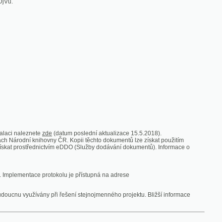
zde
(datum poslední aktualizace 15.5.2018).
vny ČR. Kopii těchto dokumentů lze získat použitím
nictvím eDDO (Služby dodávání dokumentů). Informace o
rotokolu je přístupná na adrese
y při řešení stejnojmenného projektu. Bližší informace
 ze vsi
V zajetí australských lidojedův