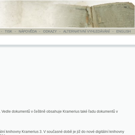
OVĚDA
-
ODKAZY
-
ALTERNATIVNÍ VYHLEDÁVÁNÍ
-
ENGLISH
ntů v češtině obsahuje Kramerius také řadu dokumentů v
merius 3. V současné době je již do nové digitální knihovny