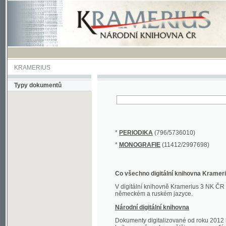
KRAMERIUS
Typy dokumentů
*
PERIODIKA
(796/5736010)
*
MONOGRAFIE
(11412/2997698)
Co všechno digitální knihovna Kramerius obs
V digitální knihovně Kramerius 3 NK ČR najdete 
německém a ruském jazyce.
Národní digitální knihovna
Dokumenty digitalizované od roku 2012 nalezne
knihovny převedena většina monografií. Převedené
Novější digitalizace nale