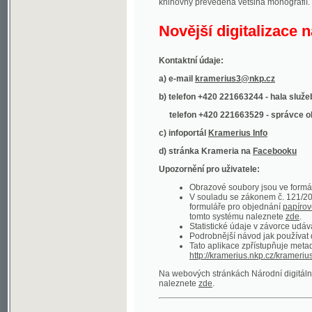
Kontaktní údaje:
a) e-mail
kramerius3@nkp.cz
b) telefon +420 221663244 - hala služeb
(inform
telefon +420 221663529 - správce obsahu
(
c) infoportál
Kramerius Info
d) stránka Krameria na
Facebooku
Upozornění pro uživatele:
Obrazové soubory jsou ve formátu DjVu, p
V souladu se zákonem č. 121/2000 Sb. (
formuláře pro objednání
papírové kopie
.
tomto systému naleznete
zde
.
Statistické údaje v závorce udávají počet t
Podrobnější návod jak používat digitáln
Tato aplikace zpřístupňuje metadata po
http://kramerius.nkp.cz/kramerius/oai
.
Na webových stránkách Národní digitální knihov
naleznete
zde
.
Ukázky zdigitalizovaných dokumentů:
Národní listy