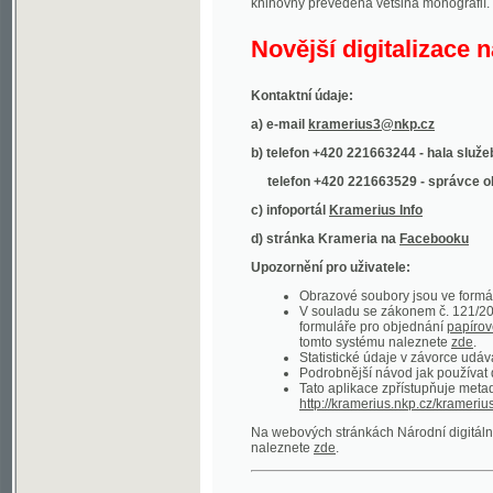
Kontaktní údaje:
a) e-mail
kramerius3@nkp.cz
b) telefon +420 221663244 - hala služeb
(inform
telefon +420 221663529 - správce obsahu
(
c) infoportál
Kramerius Info
d) stránka Krameria na
Facebooku
Upozornění pro uživatele:
Obrazové soubory jsou ve formátu DjVu, p
V souladu se zákonem č. 121/2000 Sb. (
formuláře pro objednání
papírové kopie
.
tomto systému naleznete
zde
.
Statistické údaje v závorce udávají počet t
Podrobnější návod jak používat digitáln
Tato aplikace zpřístupňuje metadata po
http://kramerius.nkp.cz/kramerius/oai
.
Na webových stránkách Národní digitální knihov
naleznete
zde
.
Ukázky zdigitalizovaných dokumentů:
Národní listy