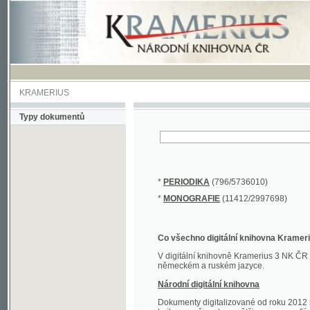
KRAMERIUS
Typy dokumentů
*
PERIODIKA
(796/5736010)
*
MONOGRAFIE
(11412/2997698)
Co všechno digitální knihovna Kramerius obs
V digitální knihovně Kramerius 3 NK ČR najdete 
německém a ruském jazyce.
Národní digitální knihovna
Dokumenty digitalizované od roku 2012 nalezne
knihovny převedena většina monografií. Převedené
Novější digitalizace nale