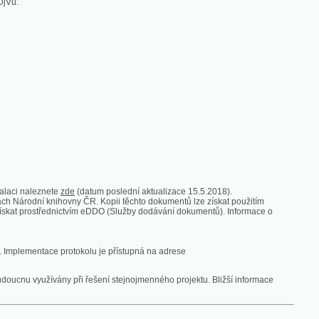
zde
(datum poslední aktualizace 15.5.2018).
vny ČR. Kopii těchto dokumentů lze získat použitím
nictvím eDDO (Služby dodávání dokumentů). Informace o
rotokolu je přístupná na adrese
y při řešení stejnojmenného projektu. Bližší informace
 ze vsi
V zajetí australských lidojedův