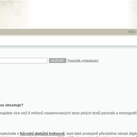
RSS
-
TISK
-
NÁP
Pokročilé vyhledávání
ahuje?
více než 8 milionů naskenovaných stran plných textů periodik a monografií. Vedle dokume
te v
Národní digitální knihovně
, kam také postupně převádíme obsah digitální knihovny Kra
y jsou k dispozici ve vyšší kvalitě a bez nutnosti instalace plug-inu pro DjVu.
znete na
ndk.cz