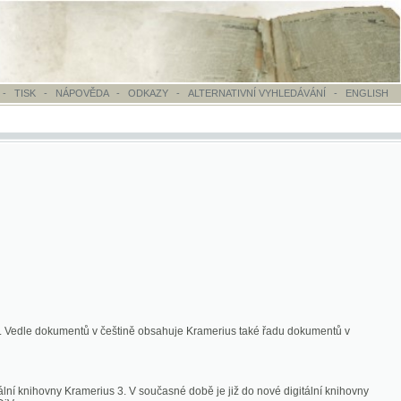
OVĚDA
-
ODKAZY
-
ALTERNATIVNÍ VYHLEDÁVÁNÍ
-
ENGLISH
ntů v češtině obsahuje Kramerius také řadu dokumentů v
merius 3. V současné době je již do nové digitální knihovny