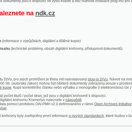
ace o výpůjčkách, digitální a tištěné kopie)
technické problémy, obsah digitální knihovny, přístupnost dokumentů)
ro jejich prohlížení je třeba mít nainstalovaný
plug-in DjVu
. Návod na instalaci naleznete
autorský zákon) mohou být některé dokumenty zobrazeny pouze v prostorách Národní kniho
 Kopii konkrétního článku nebo výňatku z monografie (i elektronickou) lze získat prostřed
itulů / počet stran, jež jsou v digitální knihovně k dispozici.
í knihovnu Kramerius naleznete v
nápovědě
.
mocí protokolu OAI-PMH v2.0 definovaného v rámci
Open Archives Initiative
. Implementace p
ny byly zveřejněny první informace
o nových standardech
, které budou v budoucnu využíván
Humoristické listy
Světozor
Smrt nesem