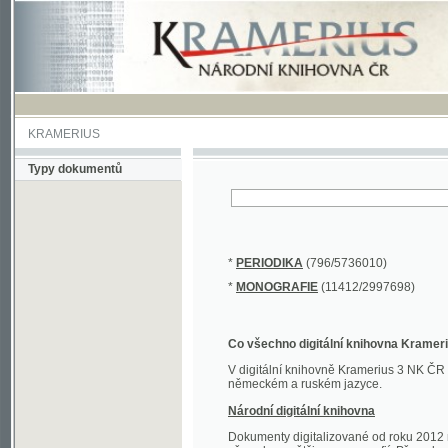
KRAMERIUS
Typy dokumentů
*
PERIODIKA
(796/5736010)
*
MONOGRAFIE
(11412/2997698)
Co všechno digitální knihovna Kramerius obs
V digitální knihovně Kramerius 3 NK ČR najdete 
německém a ruském jazyce.
Národní digitální knihovna
Dokumenty digitalizované od roku 2012 nalezne
převedena většina monografií. Převedené dokument
Novější digitalizace nale