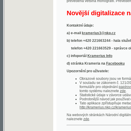
Kontaktní údaje:
a) e-mail
kramerius3@nkp.cz
b) telefon +420 221663244 - hala služeb
(inform
telefon +420 221663529 - správce obsahu
(
c) infoportál
Kramerius Info
d) stránka Krameria na
Facebooku
Upozornění pro uživatele:
Obrazové soubory jsou ve formátu DjVu, p
V souladu se zákonem č. 121/2000 Sb. (
formuláře pro objednání
papírové kopie
.
tomto systému naleznete
zde
.
Statistické údaje v závorce udávají počet t
Podrobnější návod jak používat digitáln
Tato aplikace zpřístupňuje metadata po
http://kramerius.nkp.cz/kramerius/oai
.
Na webových stránkách Národní digitální knihov
naleznete
zde
.
Ukázky zdigitalizovaných dokumentů:
Národní listy