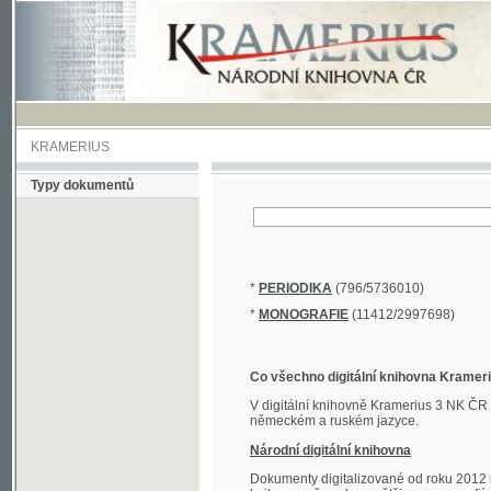
KRAMERIUS
Typy dokumentů
*
PERIODIKA
(796/5736010)
*
MONOGRAFIE
(11412/2997698)
Co všechno digitální knihovna Kramerius obs
V digitální knihovně Kramerius 3 NK ČR najdete 
německém a ruském jazyce.
Národní digitální knihovna
Dokumenty digitalizované od roku 2012 nalezne
knihovny převedena většina monografií. Převedené
Novější digitalizace nale