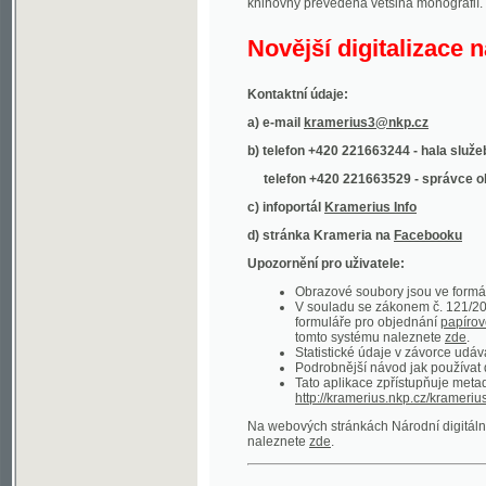
Kontaktní údaje:
a) e-mail
kramerius3@nkp.cz
b) telefon +420 221663244 - hala služeb
(inform
telefon +420 221663529 - správce obsahu
(
c) infoportál
Kramerius Info
d) stránka Krameria na
Facebooku
Upozornění pro uživatele:
Obrazové soubory jsou ve formátu DjVu, p
V souladu se zákonem č. 121/2000 Sb. (
formuláře pro objednání
papírové kopie
.
tomto systému naleznete
zde
.
Statistické údaje v závorce udávají počet t
Podrobnější návod jak používat digitáln
Tato aplikace zpřístupňuje metadata po
http://kramerius.nkp.cz/kramerius/oai
.
Na webových stránkách Národní digitální knihov
naleznete
zde
.
Ukázky zdigitalizovaných dokumentů:
Národní listy