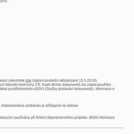
zde
(datum poslední aktualizace 15.5.2018).
vny ČR. Kopii těchto dokumentů lze získat použitím
nictvím eDDO (Služby dodávání dokumentů). Informace o
rotokolu je přístupná na adrese
y při řešení stejnojmenného projektu. Bližší informace
 ze vsi
V zajetí australských lidojedův