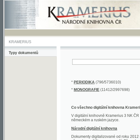
KRAMERIUS
Typy dokumentů
*
PERIODIKA
(796/5736010)
*
MONOGRAFIE
(11412/2997698)
Co všechno digitální knihovna Kramerius obs
V digitální knihovně Kramerius 3 NK ČR najdete 
německém a ruském jazyce.
Národní digitální knihovna
Dokumenty digitalizované od roku 2012 nalezne
převedena většina monografií. Převedené dokument
Novější digitalizace nale