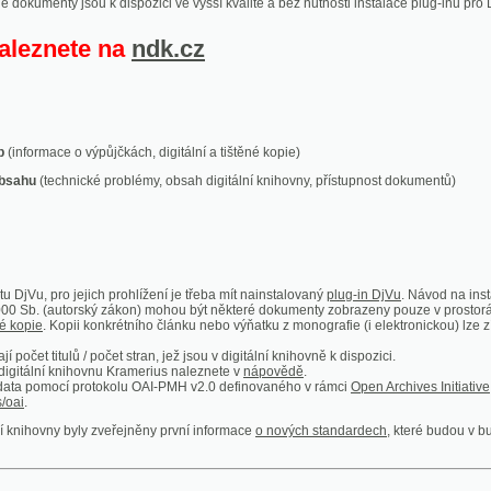
ace o výpůjčkách, digitální a tištěné kopie)
technické problémy, obsah digitální knihovny, přístupnost dokumentů)
ro jejich prohlížení je třeba mít nainstalovaný
plug-in DjVu
. Návod na instalaci naleznete
autorský zákon) mohou být některé dokumenty zobrazeny pouze v prostorách Národní kniho
 Kopii konkrétního článku nebo výňatku z monografie (i elektronickou) lze získat prostřed
itulů / počet stran, jež jsou v digitální knihovně k dispozici.
í knihovnu Kramerius naleznete v
nápovědě
.
mocí protokolu OAI-PMH v2.0 definovaného v rámci
Open Archives Initiative
. Implementace p
ny byly zveřejněny první informace
o nových standardech
, které budou v budoucnu využíván
Humoristické listy
Světozor
Smrt nesem