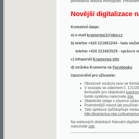
Kontaktní údaje:
a) e-mail
kramerius3@nkp.cz
b) telefon +420 221663244 - hala služeb
(inform
telefon +420 221663529 - správce obsahu
(
c) infoportál
Kramerius Info
d) stránka Krameria na
Facebooku
Upozornění pro uživatele:
Obrazové soubory jsou ve formátu DjVu, p
V souladu se zákonem č. 121/2000 Sb. (
formuláře pro objednání
papírové kopie
.
tomto systému naleznete
zde
.
Statistické údaje v závorce udávají počet t
Podrobnější návod jak používat digitáln
Tato aplikace zpřístupňuje metadata po
http://kramerius.nkp.cz/kramerius/oai
.
Na webových stránkách Národní digitální knihov
naleznete
zde
.
Ukázky zdigitalizovaných dokumentů:
Národní listy