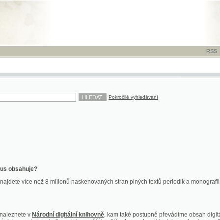
RSS
-
TISK
-
NÁP
Pokročilé vyhledávání
ahuje?
více než 8 milionů naskenovaných stran plných textů periodik a monografií. Vedle dokume
te v
Národní digitální knihovně
, kam také postupně převádíme obsah digitální knihovny Kra
y jsou k dispozici ve vyšší kvalitě a bez nutnosti instalace plug-inu pro DjVu.
znete na
ndk.cz