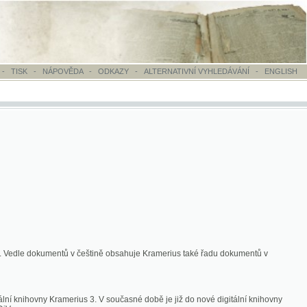
OVĚDA
-
ODKAZY
-
ALTERNATIVNÍ VYHLEDÁVÁNÍ
-
ENGLISH
ntů v češtině obsahuje Kramerius také řadu dokumentů v
merius 3. V současné době je již do nové digitální knihovny