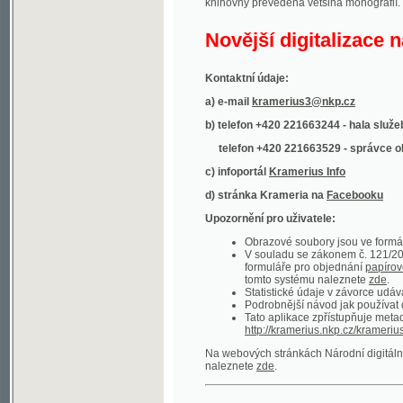
Kontaktní údaje:
a) e-mail
kramerius3@nkp.cz
b) telefon +420 221663244 - hala služeb
(inform
telefon +420 221663529 - správce obsahu
(
c) infoportál
Kramerius Info
d) stránka Krameria na
Facebooku
Upozornění pro uživatele:
Obrazové soubory jsou ve formátu DjVu, p
V souladu se zákonem č. 121/2000 Sb. (
formuláře pro objednání
papírové kopie
.
tomto systému naleznete
zde
.
Statistické údaje v závorce udávají počet t
Podrobnější návod jak používat digitáln
Tato aplikace zpřístupňuje metadata po
http://kramerius.nkp.cz/kramerius/oai
.
Na webových stránkách Národní digitální knihov
naleznete
zde
.
Ukázky zdigitalizovaných dokumentů:
Národní listy