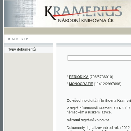
KRAMERIUS
Typy dokumentů
*
PERIODIKA
(796/5736010)
*
MONOGRAFIE
(11412/2997698)
Co všechno digitální knihovna Kramerius obs
V digitální knihovně Kramerius 3 NK ČR najdete 
německém a ruském jazyce.
Národní digitální knihovna
Dokumenty digitalizované od roku 2012 nalezne
knihovny převedena většina monografií. Převedené
Novější digitalizace nale