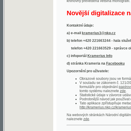
Kontaktní údaje:
a) e-mail
kramerius3@nkp.cz
b) telefon +420 221663244 - hala služeb
(inform
telefon +420 221663529 - správce obsahu
(
c) infoportál
Kramerius Info
d) stránka Krameria na
Facebooku
Upozornění pro uživatele:
Obrazové soubory jsou ve formátu DjVu, p
V souladu se zákonem č. 121/2000 Sb. (
formuláře pro objednání
papírové kopie
.
tomto systému naleznete
zde
.
Statistické údaje v závorce udávají počet t
Podrobnější návod jak používat digitáln
Tato aplikace zpřístupňuje metadata po
http://kramerius.nkp.cz/kramerius/oai
.
Na webových stránkách Národní digitální knihov
naleznete
zde
.
Ukázky zdigitalizovaných dokumentů:
Národní listy