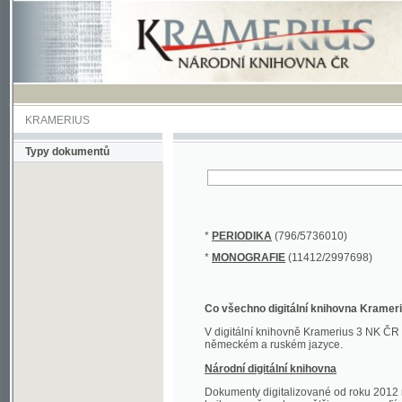
KRAMERIUS
Typy dokumentů
*
PERIODIKA
(796/5736010)
*
MONOGRAFIE
(11412/2997698)
Co všechno digitální knihovna Kramerius obs
V digitální knihovně Kramerius 3 NK ČR najdete 
německém a ruském jazyce.
Národní digitální knihovna
Dokumenty digitalizované od roku 2012 nalezne
knihovny převedena většina monografií. Převedené
Novější digitalizace nale