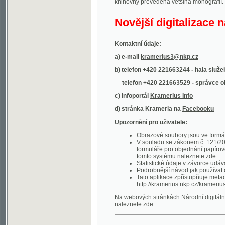
Kontaktní údaje:
a) e-mail
kramerius3@nkp.cz
b) telefon +420 221663244 - hala služeb
(inform
telefon +420 221663529 - správce obsahu
(
c) infoportál
Kramerius Info
d) stránka Krameria na
Facebooku
Upozornění pro uživatele:
Obrazové soubory jsou ve formátu DjVu, p
V souladu se zákonem č. 121/2000 Sb. (
formuláře pro objednání
papírové kopie
.
tomto systému naleznete
zde
.
Statistické údaje v závorce udávají počet t
Podrobnější návod jak používat digitáln
Tato aplikace zpřístupňuje metadata po
http://kramerius.nkp.cz/kramerius/oai
.
Na webových stránkách Národní digitální knihov
naleznete
zde
.
Ukázky zdigitalizovaných dokumentů:
Národní listy