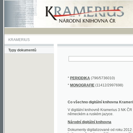
KRAMERIUS
Typy dokumentů
*
PERIODIKA
(796/5736010)
*
MONOGRAFIE
(11412/2997698)
Co všechno digitální knihovna Kramerius obs
V digitální knihovně Kramerius 3 NK ČR najdete 
německém a ruském jazyce.
Národní digitální knihovna
Dokumenty digitalizované od roku 2012 nalezne
knihovny převedena většina monografií. Převedené
Novější digitalizace nale