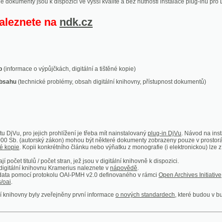
ace o výpůjčkách, digitální a tištěné kopie)
technické problémy, obsah digitální knihovny, přístupnost dokumentů)
ro jejich prohlížení je třeba mít nainstalovaný
plug-in DjVu
. Návod na instalaci naleznete
autorský zákon) mohou být některé dokumenty zobrazeny pouze v prostorách Národní kniho
 Kopii konkrétního článku nebo výňatku z monografie (i elektronickou) lze získat prostřed
itulů / počet stran, jež jsou v digitální knihovně k dispozici.
í knihovnu Kramerius naleznete v
nápovědě
.
mocí protokolu OAI-PMH v2.0 definovaného v rámci
Open Archives Initiative
. Implementace p
ny byly zveřejněny první informace
o nových standardech
, které budou v budoucnu využíván
Humoristické listy
Světozor
Smrt nesem