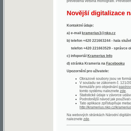
Kontaktní údaje:
a) e-mail
kramerius3@nkp.cz
b) telefon +420 221663244 - hala služeb
(inform
telefon +420 221663529 - správce obsahu
(
c) infoportál
Kramerius Info
d) stránka Krameria na
Facebooku
Upozornění pro uživatele:
Obrazové soubory jsou ve formátu DjVu, p
V souladu se zákonem č. 121/2000 Sb. (
formuláře pro objednání
papírové kopie
.
tomto systému naleznete
zde
.
Statistické údaje v závorce udávají počet t
Podrobnější návod jak používat digitáln
Tato aplikace zpřístupňuje metadata po
http://kramerius.nkp.cz/kramerius/oai
.
Na webových stránkách Národní digitální knihov
naleznete
zde
.
Ukázky zdigitalizovaných dokumentů:
Národní listy