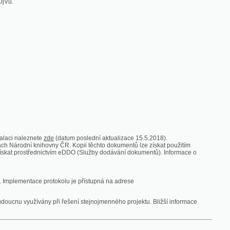
zde
(datum poslední aktualizace 15.5.2018).
vny ČR. Kopii těchto dokumentů lze získat použitím
nictvím eDDO (Služby dodávání dokumentů). Informace o
rotokolu je přístupná na adrese
y při řešení stejnojmenného projektu. Bližší informace
 ze vsi
V zajetí australských lidojedův