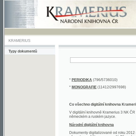
KRAMERIUS
Typy dokumentů
*
PERIODIKA
(796/5736010)
*
MONOGRAFIE
(11412/2997698)
Co všechno digitální knihovna Kramerius obs
V digitální knihovně Kramerius 3 NK ČR najdete 
německém a ruském jazyce.
Národní digitální knihovna
Dokumenty digitalizované od roku 2012 nalezne
převedena většina monografií. Převedené dokument
Novější digitalizace nale