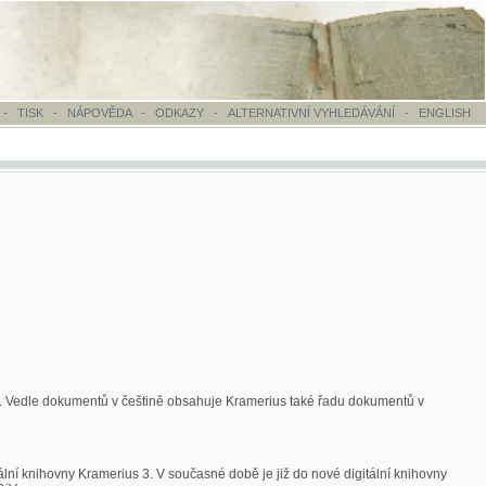
OVĚDA
-
ODKAZY
-
ALTERNATIVNÍ VYHLEDÁVÁNÍ
-
ENGLISH
ntů v češtině obsahuje Kramerius také řadu dokumentů v
merius 3. V současné době je již do nové digitální knihovny