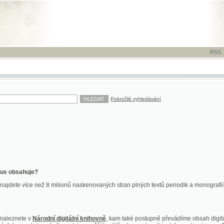
RSS
-
TISK
-
NÁP
Pokročilé vyhledávání
ahuje?
více než 8 milionů naskenovaných stran plných textů periodik a monografií. Vedle dokume
te v
Národní digitální knihovně
, kam také postupně převádíme obsah digitální knihovny Kra
y jsou k dispozici ve vyšší kvalitě a bez nutnosti instalace plug-inu pro DjVu.
znete na
ndk.cz