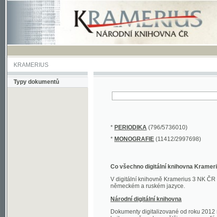
KRAMERIUS
Typy dokumentů
*
PERIODIKA
(796/5736010)
*
MONOGRAFIE
(11412/2997698)
Co všechno digitální knihovna Kramerius obs
V digitální knihovně Kramerius 3 NK ČR najdete 
německém a ruském jazyce.
Národní digitální knihovna
Dokumenty digitalizované od roku 2012 nalezne
knihovny převedena většina monografií. Převedené
Novější digitalizace nale