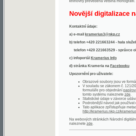
Kontaktní údaje:
a) e-mail
kramerius3@nkp.cz
b) telefon +420 221663244 - hala služeb
(inform
telefon +420 221663529 - správce obsahu
(
c) infoportál
Kramerius Info
d) stránka Krameria na
Facebooku
Upozornění pro uživatele:
Obrazové soubory jsou ve formátu DjVu, p
V souladu se zákonem č. 121/2000 Sb. (
formuláře pro objednání
papírové kopie
.
tomto systému naleznete
zde
.
Statistické údaje v závorce udávají počet t
Podrobnější návod jak používat digitáln
Tato aplikace zpřístupňuje metadata po
http://kramerius.nkp.cz/kramerius/oai
.
Na webových stránkách Národní digitální knihov
naleznete
zde
.
Ukázky zdigitalizovaných dokumentů:
Národní listy