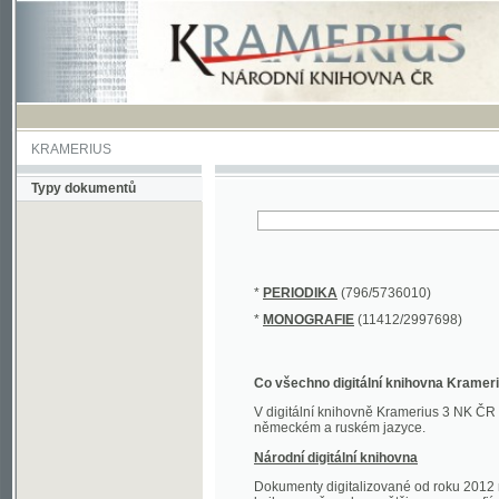
KRAMERIUS
Typy dokumentů
*
PERIODIKA
(796/5736010)
*
MONOGRAFIE
(11412/2997698)
Co všechno digitální knihovna Kramerius obs
V digitální knihovně Kramerius 3 NK ČR najdete 
německém a ruském jazyce.
Národní digitální knihovna
Dokumenty digitalizované od roku 2012 nalezne
knihovny převedena většina monografií. Převedené
Novější digitalizace nale