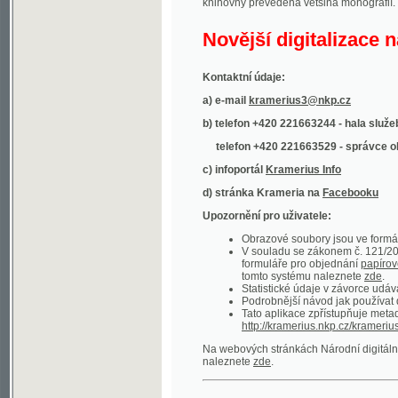
Kontaktní údaje:
a) e-mail
kramerius3@nkp.cz
b) telefon +420 221663244 - hala služeb
(inform
telefon +420 221663529 - správce obsahu
(
c) infoportál
Kramerius Info
d) stránka Krameria na
Facebooku
Upozornění pro uživatele:
Obrazové soubory jsou ve formátu DjVu, p
V souladu se zákonem č. 121/2000 Sb. (
formuláře pro objednání
papírové kopie
.
tomto systému naleznete
zde
.
Statistické údaje v závorce udávají počet t
Podrobnější návod jak používat digitáln
Tato aplikace zpřístupňuje metadata po
http://kramerius.nkp.cz/kramerius/oai
.
Na webových stránkách Národní digitální knihov
naleznete
zde
.
Ukázky zdigitalizovaných dokumentů:
Národní listy